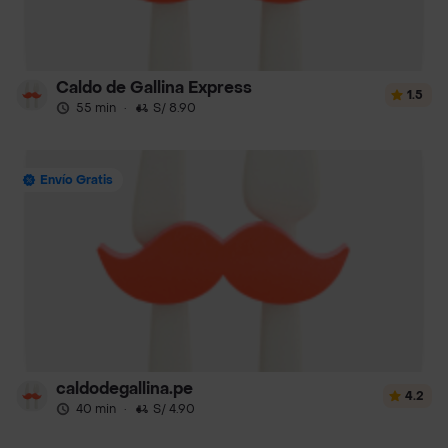
Caldo de Gallina Express
1.5
55 min
·
S/ 8.90
Envío Gratis
caldodegallina.pe
4.2
40 min
·
S/ 4.90