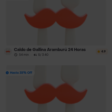
Caldo de Gallina Aramburú 24 Horas
4.9
54 min
·
S/ 3.40
Hasta 35% Off