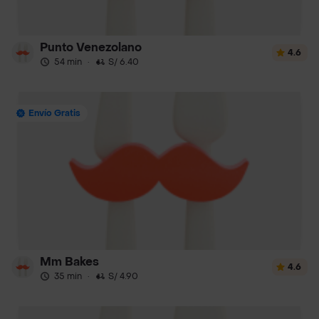
Punto Venezolano
4.6
54 min
·
S/ 6.40
Envío Gratis
Mm Bakes
4.6
35 min
·
S/ 4.90