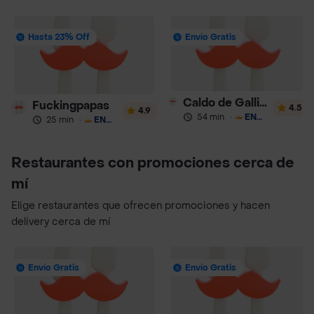
Hasta 23% Off
Envío Gratis
Caldo de Gallina Aramburú 24 Horas
Fuckingpapas
4.5
4.9
54 min
·
ENVÍO GRATIS
25 min
·
ENVÍO GRATIS
Restaurantes con promociones cerca de
mí
Elige restaurantes que ofrecen promociones y hacen
delivery cerca de mí
Envío Gratis
Envío Gratis