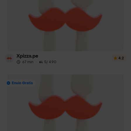
Xpizza.pe
4.2
67 min
·
S/ 4.90
Envío Gratis