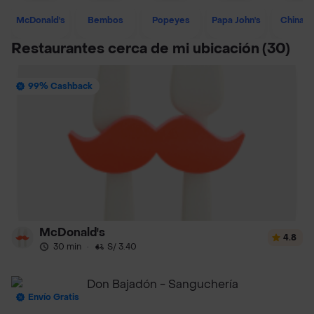
McDonald's
Bembos
Popeyes
Papa John's
Chinaw
Restaurantes cerca de mi ubicación
(30)
99% Cashback
McDonald's
4.8
30 min
·
S/ 3.40
Envío Gratis