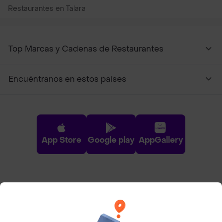
Restaurantes en Talara
Top Marcas y Cadenas de Restaurantes
Encuéntranos en estos países
App Store
Google play
AppGallery
Pide tu comida favorita cerca de ti
Categorías