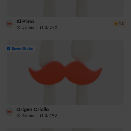
Al Plato
1.5
55 min
·
S/ 8.90
Envío Gratis
Origen Criollo
40 min
·
S/ 4.90