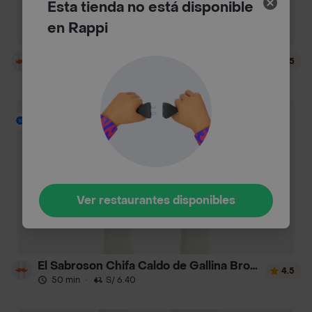
Esta tienda no está disponible
en Rappi
Mealbox
4.5
55 min
·
S/ 3.40
Envío Gratis
Ver restaurantes disponibles
El Sabroson Chifa Caldo de Gallina Broaster
4.5
50 min
·
S/ 6.40