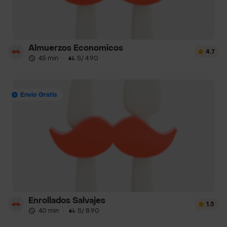
Almuerzos Economicos
4.7
45 min
·
S/ 4.90
Envío Gratis
Enrollados Salvajes
1.5
40 min
·
S/ 8.90