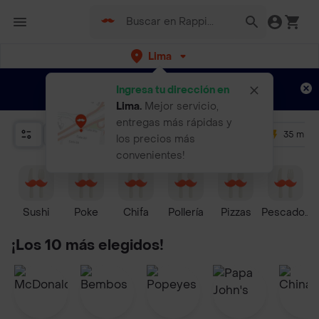
Lima
Regístrate
¿Nuevo en Rappi?
y disfruta de
Ingresa tu dirección en
envíos gratis por semanas
Aplican TyC
Lima
.
Mejor servicio,
entregas más rápidas y
Relevancia
Promos
+ 4.5
35 mins
los precios más
convenientes!
Sushi
Poke
Chifa
Pollería
Pizzas
Pescados y
¡Los 10 más elegidos!