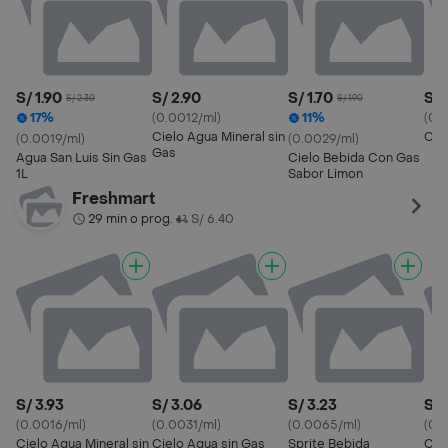
S/ 1.90
S/ 2.90
S/ 1.70
S/ 
S/ 2.30
S/ 1.90
17%
(0.0012/ml)
11%
(0.
Cielo Agua Mineral sin
Cie
(0.0019/ml)
(0.0029/ml)
Gas
Agua San Luis Sin Gas
Cielo Bebida Con Gas
1L
Sabor Limon
Freshmart
29 min o prog.
S/ 6.40
•
S/ 3.93
S/ 3.06
S/ 3.23
S/ 
(0.0016/ml)
(0.0031/ml)
(0.0065/ml)
(0.
Cielo Agua Mineral sin
Cielo Agua sin Gas
Sprite Bebida
Coc