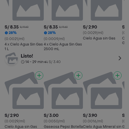
S/ 8.35
S/ 8.35
S/ 2.90
S/ 
S/ 11.60
S/ 11.60
28%
28%
(0.0029/ml)
(0.
Cielo Agua sin Gas
Cie
(0.0021/ml)
(0.0009/ml)
Gas
4 x Cielo Agua Sin Gas
4 x Cielo Agua Sin Gas
1 L
2500 mL
Listo!
14 - 29 min
S/ 3.40
•
S/ 2.90
S/ 3.00
S/ 3.90
S/ 
(0.0029/ml)
(0.0050/ml)
(0.0016/ml)
(0.
Cielo Agua sin Gas
Gaseosa Pepsi Botella
Cielo Agua Mineral sin
Gas