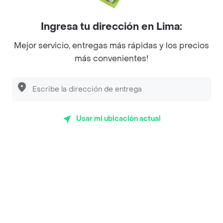
Ingresa tu dirección en Lima:
Mejor servicio, entregas más rápidas y los precios
App Store
Google play
AppGallery
más convenientes!
Pide tu comida favorita cerca de ti
Usar mi ubicación actual
Categorías
Únete a Rappi
Sobre Rappi