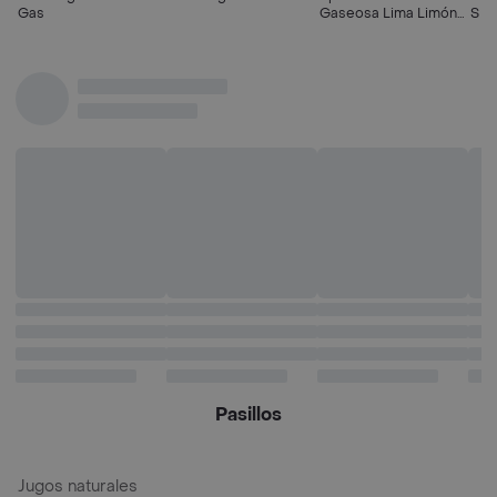
Gas
Gaseosa Lima Limón
Sabo
500 mL
1 L
Pasillos
Jugos naturales