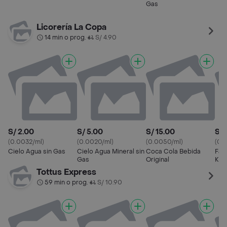
Gas
Licorería La Copa
14 min o prog.
S/ 4.90
•
S/ 2.00
S/ 5.00
S/ 15.00
S/ 
(0.0032/ml)
(0.0020/ml)
(0.0050/ml)
(0.
Cielo Agua sin Gas
Cielo Agua Mineral sin
Coca Cola Bebida
Fan
Gas
Original
Kol
Tottus Express
59 min o prog.
S/ 10.90
•