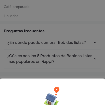
Café preparado
Licuados
Preguntas frecuentes
¿En dónde puedo comprar Bebidas listas?
¿Cúales son los 5 Productos de Bebidas listas
mas populares en Rappi?
Top Marcas y Cadenas de Restaurantes
Encuéntranos en estos países