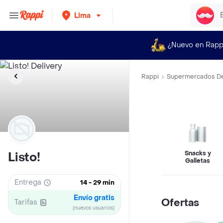
Lima
¿Nuevo en Rapp
Rappi
Supermercados De
Snacks y
Listo!
Galletas
Entrega
14 - 29 min
Envío gratis
Ofertas
Tarifas
(nuevos usuarios)