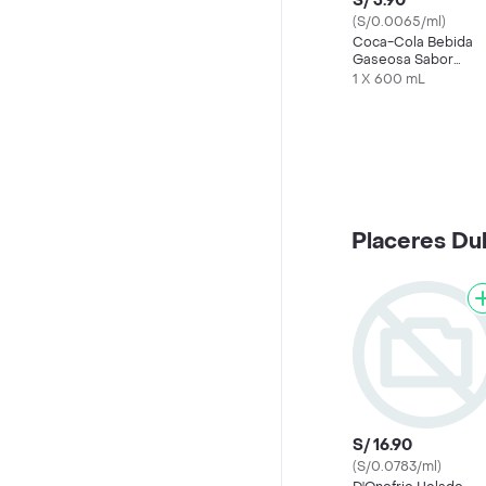
S/ 3.90
(S/0.0065/ml)
Coca-Cola Bebida
Gaseosa Sabor
Original
1 X 600 mL
Placeres Du
S/ 16.90
(S/0.0783/ml)