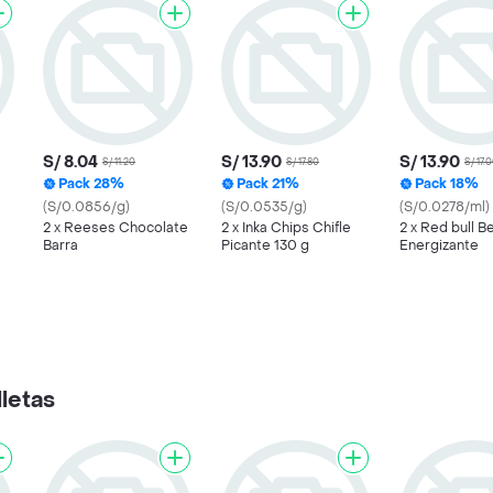
S/ 8.04
S/ 13.90
S/ 13.90
S/ 11.20
S/ 17.80
S/ 17.
Pack 28%
Pack 21%
Pack 18%
(S/0.0856/g)
(S/0.0535/g)
(S/0.0278/ml)
2 x Reeses Chocolate
2 x Inka Chips Chifle
2 x Red bull B
Barra
Picante 130 g
Energizante
letas