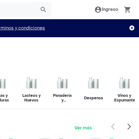
Ingreso
rminos y condiciones
tas y
Lacteos y
Panadería
Vinos y
Despensa
duras
Huevos
y
Espumantes
Repostería
Ver más