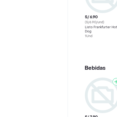
S/ 6.90
(S/6.90/und)
Listo Frankfurter Ho
Dog
1Und
Bebidas