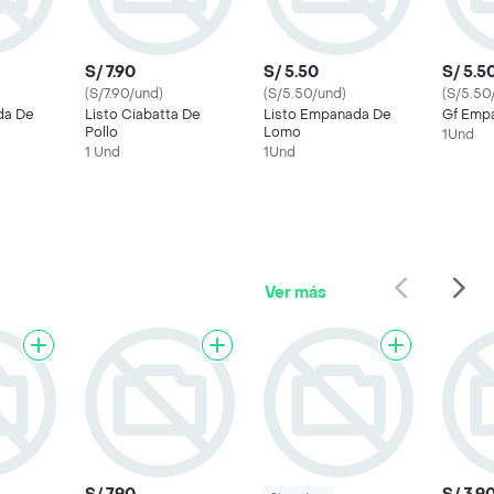
S/ 7.90
S/ 5.50
S/ 5.5
(S/7.90/und)
(S/5.50/und)
(S/5.50
da De
Listo Ciabatta De
Listo Empanada De
Gf Emp
Pollo
Lomo
1Und
1 Und
1Und
Ver más