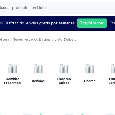
Registrarme
i?
Disfruta de
envíos gratis por semanas
Té
livery
Supermercados En Lima
Listo! Delivery
Comidas
Placeres
Fru
Bebidas
Licores
Preparadas
Dulces
Ver