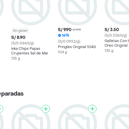
S/ 9.90
S/ 3.50
S/ 11.90
Sin gluten
16%
(S/0.0260/g)
S/ 8.90
Galletas Con
(S/0.0952/g)
(S/0.0660/g)
Oreo Original
Pringles Original 104G
Inka Chips Papas
135 g
104 g
Crujientes Sal de Mar
135 g
eparadas