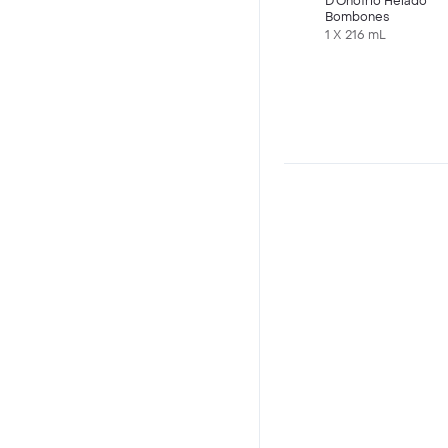
D'Onofrio Helado
Bombones
1 X 216 mL