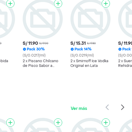
S/ 11.90
S/ 15.31
S/ 11.9
00
S/ 17.00
S/ 17.80
Pack 30%
Pack 14%
Pack
(S/0.0217/ml)
(S/0.0219/ml)
(S/0.00
ebida
2 x Piscano Chilcano
2 x Smirnoff Ice Vodka
2 x Sue
de Pisco Sabor a
Original en Lata
Rehidra
Naranja
Rojos
Ver más