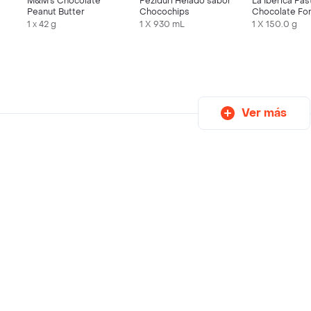
M&M's Chocolate
Peziduri Helado sabor
La Ibérica Past
Peanut Butter
Chocochips
Chocolate Fo
52% Cacao
1 x 42 g
1 X 930 mL
1 X 150.0 g
Ver más