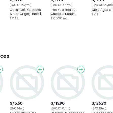
S/ 6.20
S/ 3.90
S/ 2.90
(S/0.0062/ml)
(S/0.0065/ml)
(S/0.0029/ml)
Coca-Cola Gaseosa
Inca Kola Bebida
Cielo Agua si
Sabor Original Botella
Gaseosa Sabor
1 X 1 L
1 L
Original
1 X 1 L
1 X 600 mL
lces
S/ 5.60
S/ 15.90
S/ 26.90
(S/0.14/g)
(S/0.0171/ml)
(S/0.18/g)