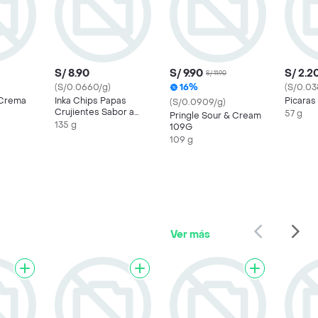
S/ 8.90
S/ 9.90
S/ 2.2
S/ 11.90
(S/0.0660/g)
16%
(S/0.03
 Crema
Inka Chips Papas
Picaras
(S/0.0909/g)
Crujientes Sabor a
57 g
Pringle Sour & Cream
Bbq y Cebolla
135 g
109G
Caramelizada
109 g
Ver más