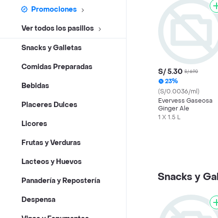
Promociones
Ver todos los pasillos
Snacks y Galletas
Comidas Preparadas
S/ 5.30
S/ 6.90
23%
Bebidas
(S/0.0036/ml)
Evervess Gaseosa
Placeres Dulces
Ginger Ale
1 X 1.5 L
Licores
Frutas y Verduras
Lacteos y Huevos
Snacks y Gal
Panadería y Repostería
Despensa