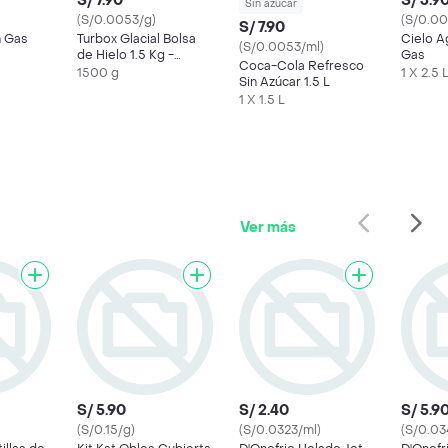
S/ 7.90
S/ 3.9
Sin azúcar
(S/0.0053/g)
(S/0.00
S/ 7.90
n Gas
Turbox Glacial Bolsa
Cielo A
(S/0.0053/ml)
de Hielo 1.5 Kg -
Gas
Coca-Cola Refresco
Glacial -
1500 g
1 X 2.5 
Sin Azúcar 1.5 L
1 X 1.5 L
Ver más
S/ 5.90
S/ 2.40
S/ 5.9
(S/0.15/g)
(S/0.0323/ml)
(S/0.03