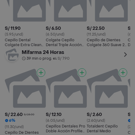
S/ 11.90
S/ 6.50
S/ 22.50
S/ 
(5.95/und)
(6.50/und)
(11.25/und)
(6.
Cepillo Dental
Colgate Cepillo
Cepillo de Dientes
Cep
Colgate Extra Clean
Dental Triple Acción
Colgate 360 Suave 2
Dob
Firme Doble Acción x
Medio
Und
100
Mifarma 24 Horas
2und
39 min o prog.
S/ 7.90
•
S/ 22.60
S/ 12.10
S/ 2.60
S/ 
S/ 24.00
6%
(6.05/und)
(2.60/und)
Cepillos Dentales Pro
Totaldent Cepillo
(11.30/und)
(23
Doble Acción Profile
Dental Medio
Cepillo De Dientes
Cep