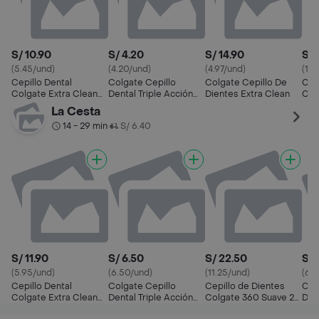
S/ 10.90
S/ 4.20
S/ 14.90
S/ 
(5.45/und)
(4.20/und)
(4.97/und)
(11.
Cepillo Dental
Colgate Cepillo
Colgate Cepillo De
Cep
Colgate Extra Clean
Dental Triple Acción
Dientes Extra Clean
Col
Firme Doble Acción x
Medio
Whi
La Cesta
2und
14 - 29 min
S/ 6.40
•
S/ 11.90
S/ 6.50
S/ 22.50
S/ 
(5.95/und)
(6.50/und)
(11.25/und)
(6.
Cepillo Dental
Colgate Cepillo
Cepillo de Dientes
Cep
Colgate Extra Clean
Dental Triple Acción
Colgate 360 Suave 2
Dob
Firme Doble Acción x
Medio
Und
100