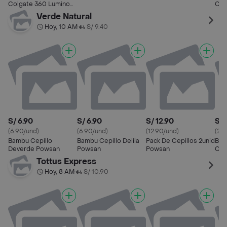
1000 2 Unidades
Colgate 360 Luminous
Col
White Medio x2und
Pre
Verde Natural
Hoy, 10 AM
S/ 9.40
•
S/ 6.90
S/ 6.90
S/ 12.90
S/ 
(6.90/und)
(6.90/und)
(12.90/und)
(23
Bambu Cepillo
Bambu Cepillo Delila
Pack De Cepillos 2unid
Bam
Deverde Powsan
Powsan
Powsan
Cep
Tottus Express
Hoy, 8 AM
S/ 10.90
•