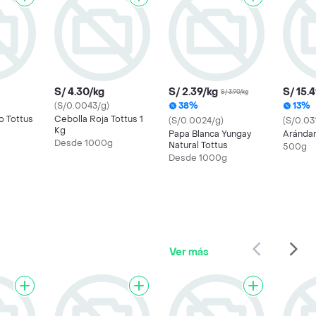
S/ 4.30/kg
S/ 2.39/kg
S/ 15.
S/ 3.90/kg
(S/0.0043/g)
38%
13%
o Tottus
Cebolla Roja Tottus 1
(S/0.0024/g)
(S/0.03
Kg
Papa Blanca Yungay
Aránda
Desde 1000g
Natural Tottus
500g
Desde 1000g
Ver más