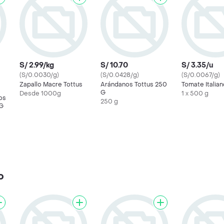
S/ 2.99/kg
S/ 10.70
S/ 3.35/u
(S/0.0030/g)
(S/0.0428/g)
(S/0.0067/g)
Zapallo Macre Tottus
Arándanos Tottus 250
Tomate Italian
G
Desde 1000g
1 x 500 g
os
250 g
 G
o