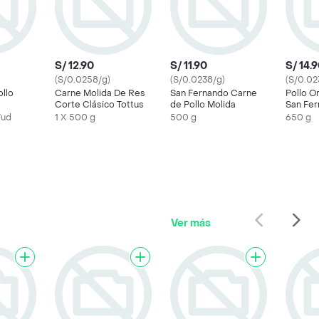
S/ 12.90
S/ 11.90
S/ 14.
(S/0.0258/g)
(S/0.0238/g)
(S/0.02
llo
Carne Molida De Res
San Fernando Carne
Pollo Or
Corte Clásico Tottus
de Pollo Molida
San Fe
/ud
1 X 500 g
500 g
650 g
Ver más