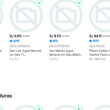
S/ 6.90
S/ 8.70
S/ 44.11
S/ 8.90
S/ 9.50
S/ 51.9
22%
8%
15%
(S/0.0010/ml)
(S/0.0013/ml)
(S/0.13/ml)
al
San Luis Agua Natural
San Mateo Agua
Pilsen Callao
sin Gas 7 L
Mineral sin Gas Bidón
Twelve Pack L
7 l
Cerveza
1 X 7 L
1 X 7 L
12 x 355 mL
duras