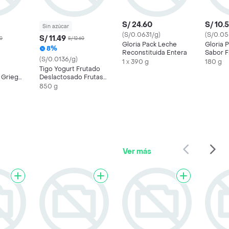
S/ 24.60
S/ 10.
Sin azúcar
(S/0.0631/g)
(S/0.05
S/ 11.49
90
S/ 12.60
Gloria Pack Leche
Gloria 
8%
Reconstituida Entera
Sabor F
(S/0.0136/g)
1 x 390 g
180 g
Tigo Yogurt Frutado
 Griego
Deslactosado Frutas
 Pote
Tropicales
850 g
Ver más