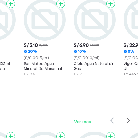
S/ 3.10
S/ 6.90
S/ 22.
0
S/ 3.90
S/ 8.20
20%
15%
8%
(S/0.0013/ml)
(S/0.0010/ml)
(S/0.02
 355ml
San Mateo Agua
Cielo Agua Natural sin
Vigor 
ata
Mineral De Manantial
Gas
Uht
Sin Gas
1 X 2.5 L
1 X 7 L
1 x 946
Ver más