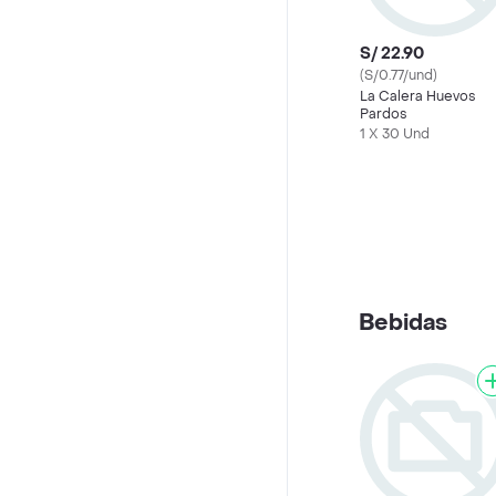
S/ 22.90
(S/0.77/und)
La Calera Huevos
Pardos
1 X 30 Und
Bebidas