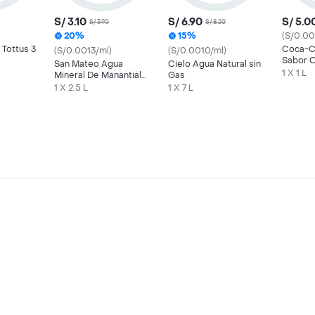
S/ 3.10
S/ 6.90
S/ 5.0
S/ 3.90
S/ 8.20
20%
15%
(S/0.00
 Tottus 3
Coca-C
(S/0.0013/ml)
(S/0.0010/ml)
Sabor O
San Mateo Agua
Cielo Agua Natural sin
1 L
1 X 1 L
Mineral De Manantial
Gas
Sin Gas
1 X 2.5 L
1 X 7 L