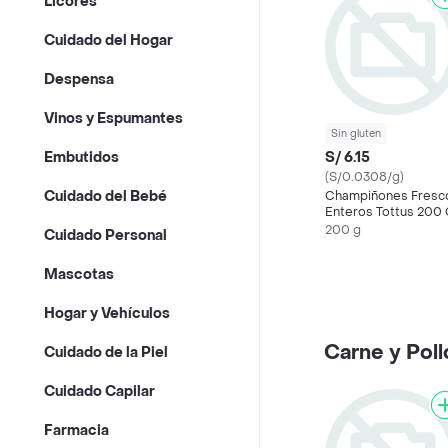
Licores
Cuidado del Hogar
Despensa
Vinos y Espumantes
Sin gluten
S/ 6.15
Embutidos
(S/0.0308/g)
Cuidado del Bebé
Champiñones Fresc
Enteros Tottus 200
200 g
Cuidado Personal
Mascotas
Hogar y Vehículos
Carne y Poll
Cuidado de la Piel
Cuidado Capilar
Farmacia