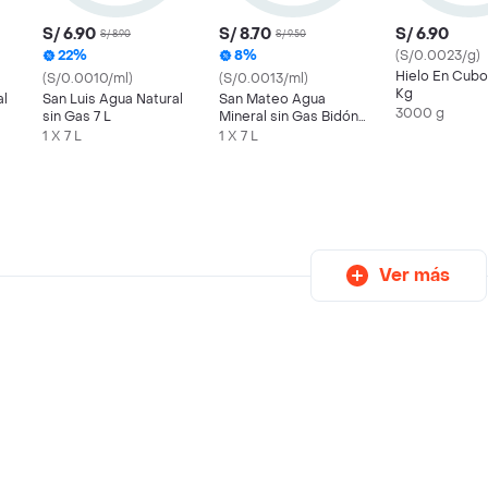
S/ 6.90
S/ 8.70
S/ 6.90
S/ 8.90
S/ 9.50
22%
8%
(S/0.0023/g)
Hielo En Cubo
(S/0.0010/ml)
(S/0.0013/ml)
Kg
al
San Luis Agua Natural
San Mateo Agua
3000 g
sin Gas 7 L
Mineral sin Gas Bidón
7 l
1 X 7 L
1 X 7 L
Ver más