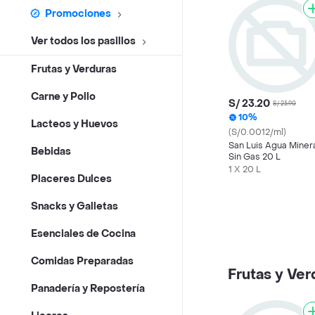
Promociones
Ver todos los pasillos
Frutas y Verduras
Carne y Pollo
S/ 23.20
S/ 25.90
10%
Lacteos y Huevos
(S/0.0012/ml)
San Luis Agua Miner
Bebidas
Sin Gas 20 L
1 X 20 L
Placeres Dulces
Snacks y Galletas
Esenciales de Cocina
Comidas Preparadas
Frutas y Ver
Panadería y Repostería