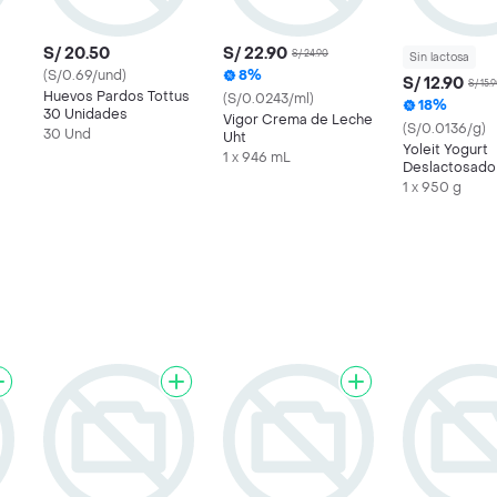
S/ 20.50
S/ 22.90
S/ 24.90
Sin lactosa
(S/0.69/und)
8%
S/ 12.90
S/ 15.
Huevos Pardos Tottus
(S/0.0243/ml)
18%
30 Unidades
Vigor Crema de Leche
(S/0.0136/g)
30 Und
Uht
Yoleit Yogurt
1 x 946 mL
Deslactosado
Sabor Natural
1 x 950 g