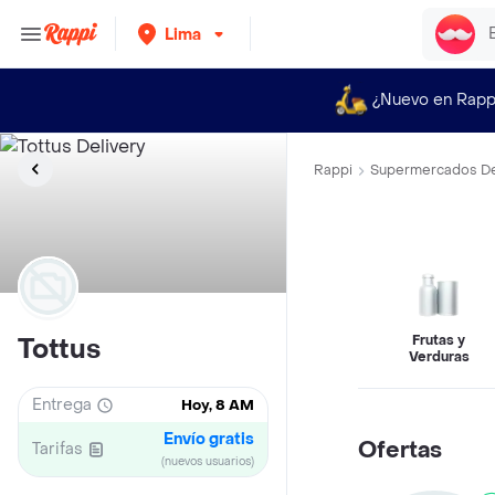
Lima
¿Nuevo en Rapp
Rappi
Supermercados De
Frutas y
Tottus
Verduras
Entrega
Hoy, 8 AM
Envío gratis
Ofertas
Tarifas
(nuevos usuarios)