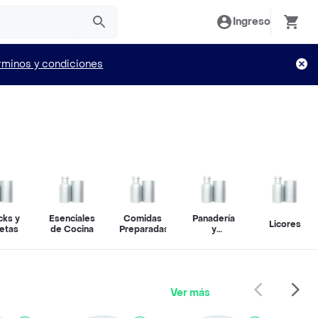
Ingreso
rminos y condiciones
cks y
Esenciales
Comidas
Panadería
Licores
letas
de Cocina
Preparadas
y
Repostería
Ver más