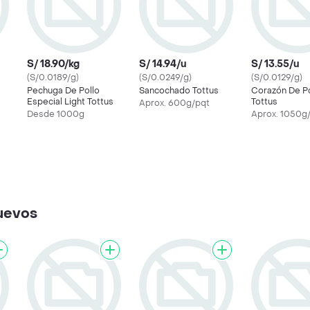
S/ 18.90/kg
S/ 14.94/u
S/ 13.55/u
(S/0.0189/g)
(S/0.0249/g)
(S/0.0129/g)
Pechuga De Pollo
Sancochado Tottus
Corazón De Po
Especial Light Tottus
Tottus
Aprox. 600g/pqt
Desde 1000g
Aprox. 1050g
uevos