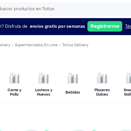
Registrarme
i?
Disfruta de
envíos gratis por semanas
Té
livery
Supermercados En Lima
Tottus Delivery
Carne y
Lacteos y
Placeres
Sna
Bebidas
Pollo
Huevos
Dulces
Gal