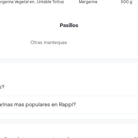
rgarina Vegetal en
Untable Tottus
Margarina
500 g
rra
Pasillos
Otras mantequas
s?
arinas mas populares en Rappi?