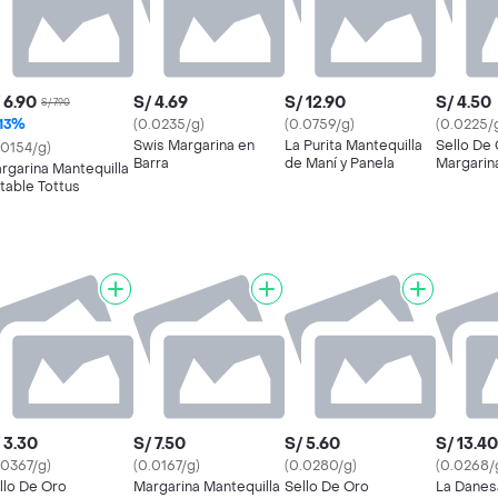
 6.90
S/ 4.69
S/ 12.90
S/ 4.50
S/ 7.90
13%
(0.0235/g)
(0.0759/g)
(0.0225/
Swis Margarina en
La Purita Mantequilla
Sello De
.0154/g)
Barra
de Maní y Panela
Margarin
rgarina Mantequilla
table Tottus
 3.30
S/ 7.50
S/ 5.60
S/ 13.40
.0367/g)
(0.0167/g)
(0.0280/g)
(0.0268/
llo De Oro
Margarina Mantequilla
Sello De Oro
La Danes