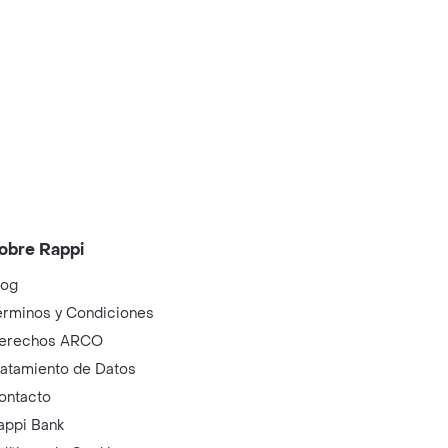
obre Rappi
log
érminos y Condiciones
erechos ARCO
ratamiento de Datos
ontacto
appi Bank