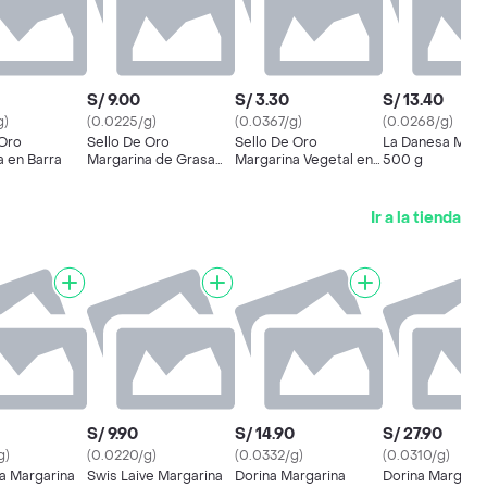
S/ 9.00
S/ 3.30
S/ 13.40
g)
(0.0225/g)
(0.0367/g)
(0.0268/g)
 Oro
Sello De Oro
Sello De Oro
La Danesa Marg
a en Barra
Margarina de Grasa
Margarina Vegetal en
500 g
Vegetal en Pote
Barra
Ir a la tienda
S/ 9.90
S/ 14.90
S/ 27.90
g)
(0.0220/g)
(0.0332/g)
(0.0310/g)
a Margarina
Swis Laive Margarina
Dorina Margarina
Dorina Margarin