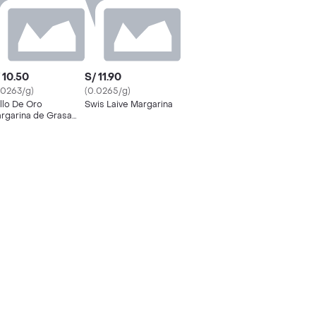
 10.50
S/ 11.90
.0263/g)
(0.0265/g)
llo De Oro
Swis Laive Margarina
rgarina de Grasa
getal en Pote