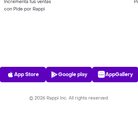
Incrementa tus ventas
P
con Pide por Rappi
App Store
Play Store
AppGalle
App Store
Google play
AppGallery
©
2026
Rappi Inc. All rights reserved.