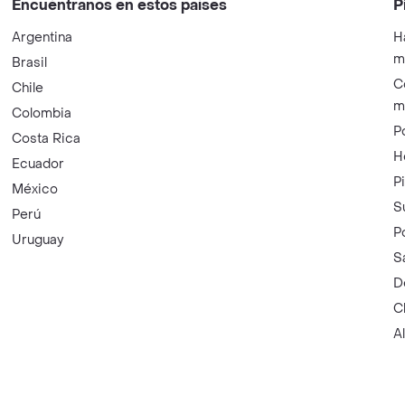
Encuéntranos en estos países
P
Argentina
H
m
Brasil
C
Chile
m
Colombia
P
Costa Rica
H
Ecuador
P
México
S
Perú
P
Uruguay
S
D
C
A