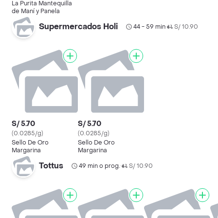
La Purita Mantequilla
de Maní y Panela
Supermercados Holi
44 - 59 min
S/ 10.90
•
S/ 5.70
S/ 5.70
(0.0285/g)
(0.0285/g)
Sello De Oro
Sello De Oro
Margarina
Margarina
Tottus
49 min o prog.
S/ 10.90
•