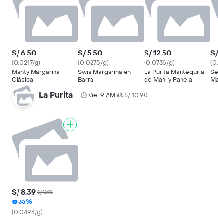
S/ 6.50
S/ 5.50
S/ 12.50
S/
(0.0217/g)
(0.0275/g)
(0.0736/g)
(0
Manty Margarina
Swis Margarina en
La Purita Mantequilla
Se
Clásica
Barra
de Maní y Panela
Ma
Ve
La Purita
Vie, 9 AM
S/ 10.90
•
S/ 8.39
S/ 12.90
35%
(0.0494/g)