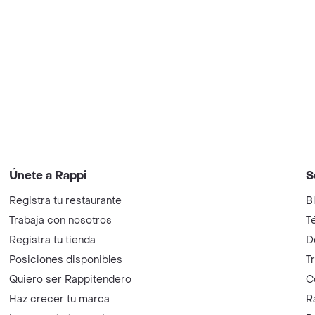
Únete a Rappi
S
Registra tu restaurante
B
Trabaja con nosotros
T
Registra tu tienda
D
Posiciones disponibles
T
Quiero ser Rappitendero
C
Haz crecer tu marca
R