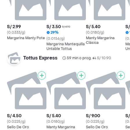
S/ 2.99
S/ 3.50
S/ 5.40
S/
S/ 4.90
(0.0333/g)
29%
(0.0180/g)
Margarina Manty Pote
Manty Margarina
(0.0156/g)
(0
Clásica
Margarina Mantequilla
Ma
Untable Tottus
Un
Tottus Express
59 min o prog.
S/ 10.90
•
S/ 4.50
S/ 5.40
S/ 9.00
S/
(0.0225/g)
(0.0180/g)
(0.0225/g)
(0
Sello De Oro
Manty Margarina
Sello De Oro
Se