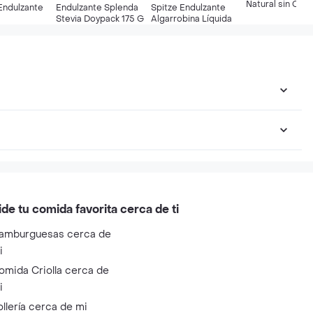
Natural sin Calo
Endulzante
Endulzante Splenda
Spitze Endulzante
Stevia Doypack 175 G
Algarrobina Líquida
ide tu comida favorita cerca de ti
amburguesas cerca de
i
omida Criolla cerca de
i
ollería cerca de mi