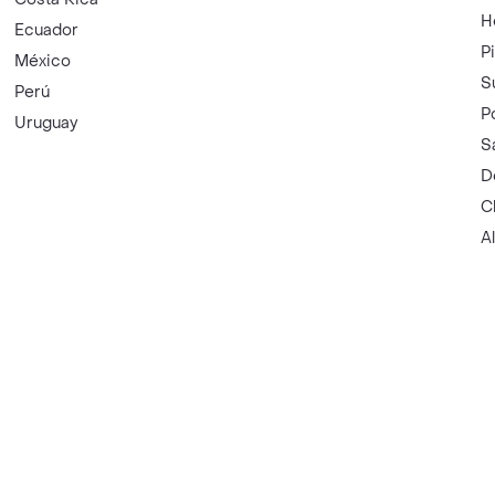
H
Ecuador
P
México
S
Perú
P
Uruguay
S
D
C
A