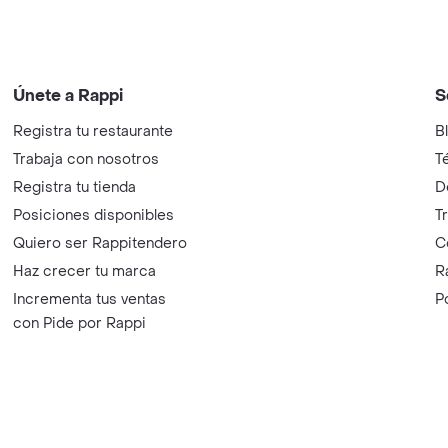
Únete a Rappi
S
Registra tu restaurante
B
Trabaja con nosotros
T
Registra tu tienda
D
Posiciones disponibles
T
Quiero ser Rappitendero
C
Haz crecer tu marca
R
Incrementa tus ventas
P
con Pide por Rappi