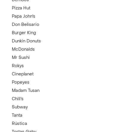
Pizza Hut
Papa John's
Don Belisario
Burger King
Dunkin Donuts
McDonalds
Mr Sushi
Rokys
Cineplanet
Popeyes
Madam Tusan
Chili's
Subway
Tanta
Rústica
Tortas Gaby