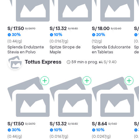
S/ 17.50
S/ 13.32
S/ 18.00
S/
S/ 24.90
S/ 14.80
S/ 22.60
30%
10%
20%
(0.44/g)
(0.0167/g)
(12/g)
(0
Splenda Endulzante
Spitze Sirope de
Splenda Edulcorante
Sp
Stevia en Polvo
Maple
en Tabletas
de
So
Tottus Express
59 min o prog.
S/ 9.40
•
S/ 17.50
S/ 13.32
S/ 8.64
S/
S/ 24.90
S/ 14.80
S/ 9.60
30%
10%
10%
(0.44/g)
(0.0167/g)
(0.0247/g)
(0