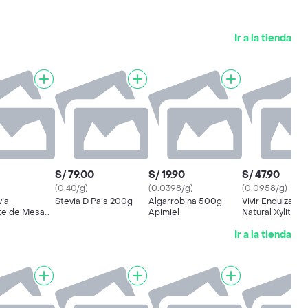
Ir a la tienda
S/ 79.00
S/ 19.90
S/ 47.90
(0.40/g)
(0.0398/g)
(0.0958/g)
via
Stevia D Pais 200g
Algarrobina 500g
Vivir Endulzante
te de Mesa
Apimiel
Natural Xylitol
a en Polvo
Ir a la tienda