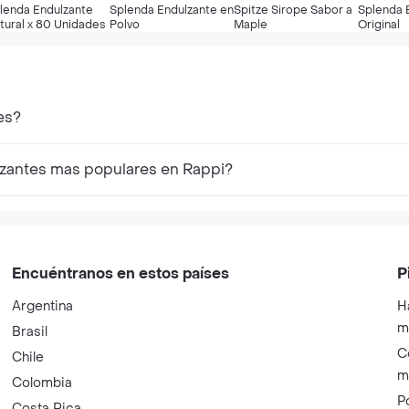
lenda Endulzante
Splenda Endulzante en
Spitze Sirope Sabor a
Splenda 
tural x 80 Unidades
Polvo
Maple
Original
es?
lzantes mas populares en Rappi?
Encuéntranos en estos países
P
Argentina
H
m
Brasil
C
Chile
m
Colombia
P
Costa Rica