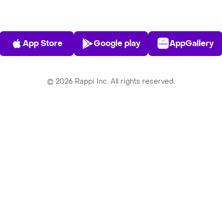
App Store
Play Store
AppGalle
App Store
Google play
AppGallery
©
2026
Rappi Inc. All rights reserved.