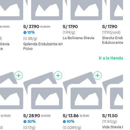
S/ 37.90
S/ 17.90
S/ 17.90
S/ 74.50
S/ 44.50
15%
(1.99/g)
(17.90/und)
La Boliviana Stevia
Stevita Endulza
d)
(0.38/g)
Edulcorante
Stevia
Splenda Endulzante en
te
Polvo
Ir a la tienda
S/ 28.90
S/ 13.86
S/ 11.50
S/ 73.20
S/ 41.50
S/ 15.40
30%
10%
(11.50/g)
Vida Stevia End
d)
(0.17/g)
(0.0289/g)