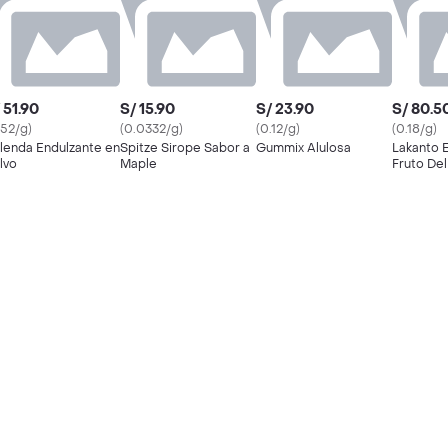
 51.90
S/ 15.90
S/ 23.90
S/ 80.5
.52/g)
(0.0332/g)
(0.12/g)
(0.18/g)
lenda Endulzante en
Spitze Sirope Sabor a
Gummix Alulosa
Lakanto 
lvo
Maple
Fruto De
Classic 4