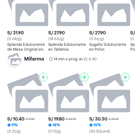
S/ 31.90
S/ 27.90
S/ 27.90
S/
(0.64/g)
(18.60/g)
(0.56/g)
(0
Splenda Edulcorante
Splenda Edulcorante
Sugafor Edulcorante
Sp
de Mesa Original en
en Tabletas
en Polvo
Po
Sobres
Mifarma
14 min o prog.
S/ 6.40
•
S/ 10.40
S/ 19.80
S/ 30.30
S/ 11.40
S/ 24.00
S/ 35.60
9%
18%
15%
(0.21/g)
(0.17/g)
(30.30/und)