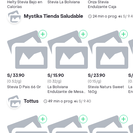
Helty Stevia Bajo en
Stevia La Boliviana
Onza Stevia
Calorías
Endulzante Caja
Mystika Tienda Saludable
24 min o prog.
S/ 9.
•
S/ 33.90
S/ 15.90
S/ 23.90
S/
(0.52/g)
(0.32/g)
(0.15/g)
(0
Stevia D Pais 66 Gr
La Boliviana
Stevia Naturs Sweet
La
Endulzante de Mesa
160g
En
en Polvo a Base de
Tottus
Stevia
49 min o prog.
S/ 9.40
•