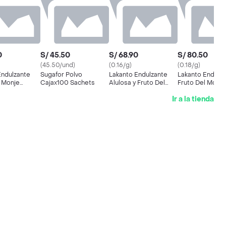
0
S/ 45.50
S/ 68.90
S/ 80.50
(45.50/und)
(0.16/g)
(0.18/g)
Endulzante
Sugafor Polvo
Lakanto Endulzante
Lakanto Endulz
l Monje
Cajax100 Sachets
Alulosa y Fruto Del
Fruto Del Monje
54 g
Monje Golden 454 g
Golden 454 g
Ir a la tienda