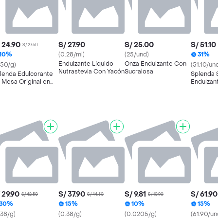
 24.90
S/ 27.90
S/ 25.00
S/ 51.10
S/ 27.60
10%
(0.28/ml)
(25/und)
31%
Endulzante Líquido
Onza Endulzante Con
.50/g)
(51.10/un
Nutrastevia Con Yacón
Sucralosa
lenda Edulcorante
Splenda 
 Mesa Original en
Endulzan
bres
 29.90
S/ 37.90
S/ 9.81
S/ 61.90
S/ 42.50
S/ 44.50
S/ 10.90
30%
15%
10%
15%
.38/g)
(0.38/g)
(0.0205/g)
(61.90/un