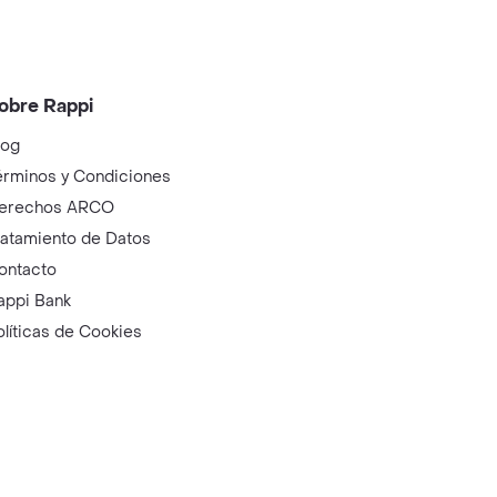
obre Rappi
log
érminos y Condiciones
erechos ARCO
ratamiento de Datos
ontacto
appi Bank
olíticas de Cookies