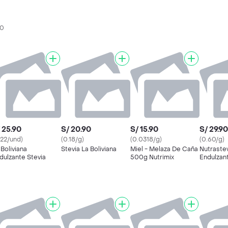
40
 25.90
S/ 20.90
S/ 15.90
S/ 29.90
.22/und)
(0.18/g)
(0.0318/g)
(0.60/g)
 Boliviana
Stevia La Boliviana
Miel - Melaza De Caña
Nutraste
dulzante Stevia
500g Nutrimix
Endulzan
con Stevi