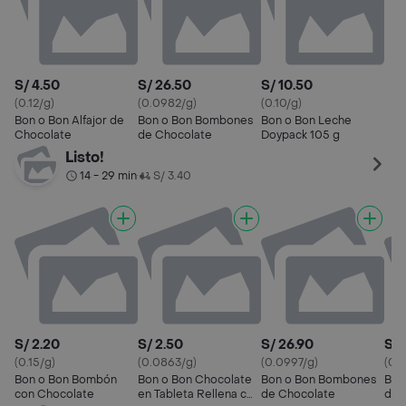
S/ 4.50
S/ 26.50
S/ 10.50
(0.12/g)
(0.0982/g)
(0.10/g)
Bon o Bon Alfajor de
Bon o Bon Bombones
Bon o Bon Leche
Chocolate
de Chocolate
Doypack 105 g
Listo!
14 - 29 min
S/ 3.40
•
S/ 2.20
S/ 2.50
S/ 26.90
S/ 
(0.15/g)
(0.0863/g)
(0.0997/g)
(0.2
Bon o Bon Bombón
Bon o Bon Chocolate
Bon o Bon Bombones
Bon
con Chocolate
en Tableta Rellena con
de Chocolate
de 