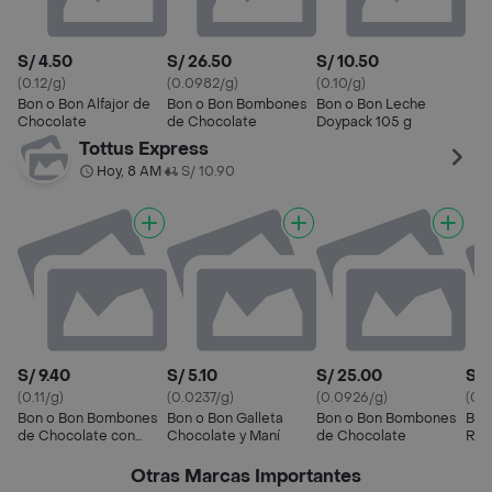
S/ 4.50
S/ 26.50
S/ 10.50
(0.12/g)
(0.0982/g)
(0.10/g)
Bon o Bon Alfajor de
Bon o Bon Bombones
Bon o Bon Leche
Chocolate
de Chocolate
Doypack 105 g
Tottus Express
Hoy, 8 AM
S/ 10.90
•
S/ 9.40
S/ 5.10
S/ 25.00
S/ 
(0.11/g)
(0.0237/g)
(0.0926/g)
(0.2
Bon o Bon Bombones
Bon o Bon Galleta
Bon o Bon Bombones
Bon
de Chocolate con
Chocolate y Maní
de Chocolate
Rel
Leche
de 
Otras Marcas Importantes