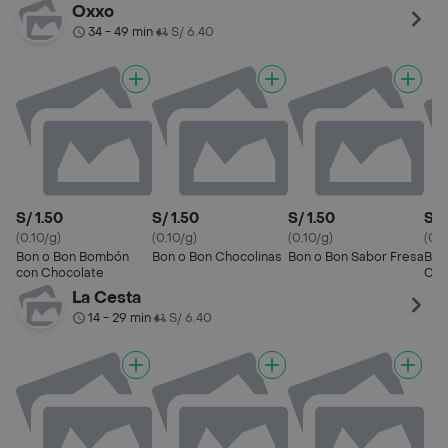
Crema de Maní
de 
Oxxo
34 - 49 min
S/ 6.40
•
S/ 1.50
S/ 1.50
S/ 1.50
S/ 
(0.10/g)
(0.10/g)
(0.10/g)
(0.
Bon o Bon Bombón
Bon o Bon Chocolinas
Bon o Bon Sabor Fresa
Bon
con Chocolate
Cho
La Cesta
14 - 29 min
S/ 6.40
•