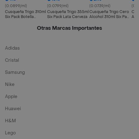
(0.0899/ml)
(0.0799/ml)
(0.0739/ml)
(0.
Cusqueña Trigo 310ml
Cusqueña Trigo 355ml
Cusqueña Trigo Cero
Cus
Six Pack Botella
Six Pack Lata Cerveza
Alcohol 310ml Six Pack
Alc
Cerveza
Botella Cerveza
Lat
Otras Marcas Importantes
Adidas
Cristal
Samsung
Nike
Apple
Huawei
H&M
Lego