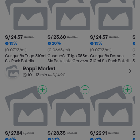
S/ 24.57
S/ 23.60
S/ 24.57
S/ 
S/ 28.90
S/ 29.50
S/ 28.90
15%
20%
15%
2
(0.0793/ml)
(0.0665/ml)
(0.0793/ml)
(0.
Cusqueña Trigo 310ml
Cusqueña Trigo 355ml
Cusqueña Dorada
Cus
Six Pack Botella
Six Pack Lata Cerveza
310ml Six Pack Botella
355
Cerveza
Cerveza
Cer
Rappi Market
10 - 13 min
S/ 4.90
•
S/ 27.84
S/ 28.35
S/ 22.91
S/ 
S/ 29.00
S/ 31.50
S/ 29.00
4%
10%
21%
3