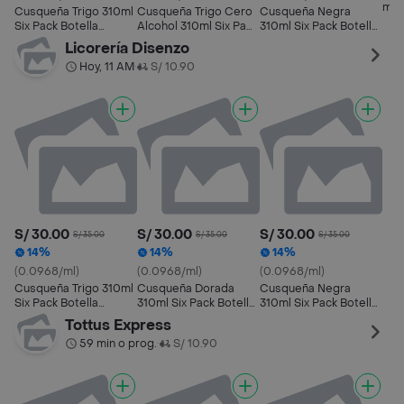
mL S
Cusqueña Trigo 310ml
Cusqueña Trigo Cero
Cusqueña Negra
Cer
Six Pack Botella
Alcohol 310ml Six Pack
310ml Six Pack Botella
Cerveza
Botella Cerveza
Cerveza
Licorería Disenzo
Hoy, 11 AM
S/ 10.90
•
S/ 30.00
S/ 30.00
S/ 30.00
S/ 35.00
S/ 35.00
S/ 35.00
14%
14%
14%
(0.0968/ml)
(0.0968/ml)
(0.0968/ml)
Cusqueña Trigo 310ml
Cusqueña Dorada
Cusqueña Negra
Six Pack Botella
310ml Six Pack Botella
310ml Six Pack Botella
Cerveza
Cerveza
Cerveza
Tottus Express
59 min o prog.
S/ 10.90
•