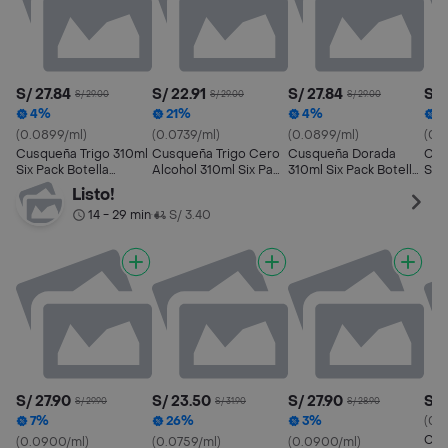
S/ 27.84
S/ 22.91
S/ 27.84
S/ 
S/ 29.00
S/ 29.00
S/ 29.00
4%
21%
4%
1
(0.0899/ml)
(0.0739/ml)
(0.0899/ml)
(0.
Cusqueña Trigo 310ml
Cusqueña Trigo Cero
Cusqueña Dorada
Cus
Six Pack Botella
Alcohol 310ml Six Pack
310ml Six Pack Botella
Six
Cerveza
Botella Cerveza
Cerveza
Listo!
14 - 29 min
S/ 3.40
•
S/ 27.90
S/ 23.50
S/ 27.90
S/ 
S/ 29.90
S/ 31.90
S/ 28.90
7%
26%
3%
(0.
Cus
(0.0900/ml)
(0.0759/ml)
(0.0900/ml)