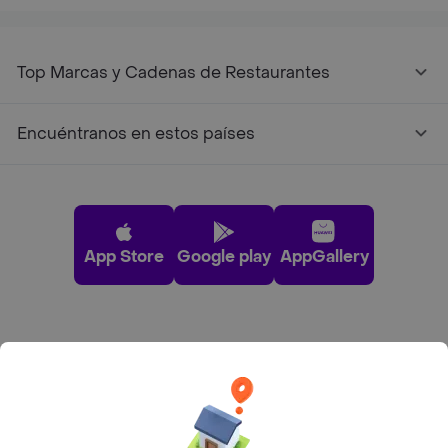
Top Marcas y Cadenas de Restaurantes
Encuéntranos en estos países
App Store
Google play
AppGallery
Pide tu comida favorita cerca de ti
Categorías