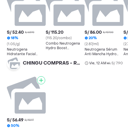
S/ 52.40
S/ 115.20
S/ 86.00
S/
S/ 63.90
S/ 107.00
18%
(115.20/combo)
20%
Combo Neutrogena
(1.05/g)
(2.87/ml)
(2
Hydro Boost
Neutrogena
Neutrogena Sérum
Ne
Hidratante Facial +
Hidratante Facial
Anti Mancha Hydro
An
Repuesto
Hydro Boost
Boost
Bo
CHINGU COMPRAS - REGALOS
Vie, 12 AM
S/ 7.90
•
S/ 56.49
S/ 112.97
50%