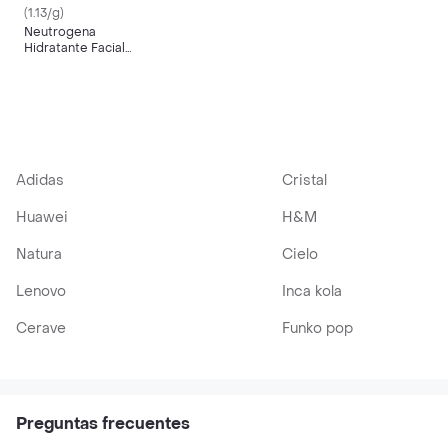
(1.13/g)
Neutrogena
Hidratante Facial
Hydro Boost
Adidas
Cristal
Huawei
H&M
Natura
Cielo
Lenovo
Inca kola
Cerave
Funko pop
Preguntas frecuentes