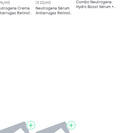
Combo Neutrogena
.76/ml)
(3.22/ml)
Hydro Boost Sérum +
utrogena Crema
Neutrogena Sérum
Gel Hidratante Facial
tiarrugas Retinol
Antiarrugas Retinol
ost
Boost