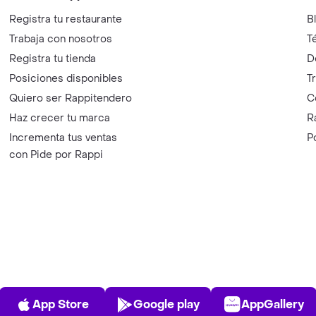
Registra tu restaurante
B
Trabaja con nosotros
T
Registra tu tienda
D
Posiciones disponibles
T
Quiero ser Rappitendero
C
Haz crecer tu marca
R
Incrementa tus ventas
P
con Pide por Rappi
App Store
Play Store
AppGalle
App Store
Google play
AppGallery