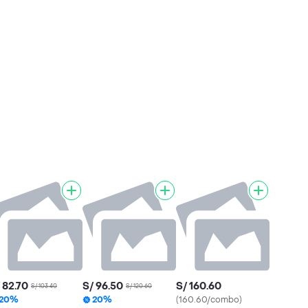
 82.70
S/ 96.50
S/ 160.60
S/ 103.40
S/ 120.60
20%
20%
(160.60/combo)