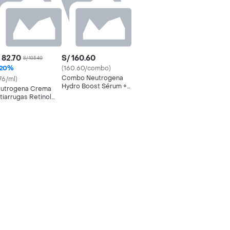
 82.70
S/ 160.60
S/ 103.40
20%
(160.60/combo)
Combo Neutrogena
.76/ml)
Hydro Boost Sérum +
utrogena Crema
Gel Hidratante Facial
tiarrugas Retinol
ost