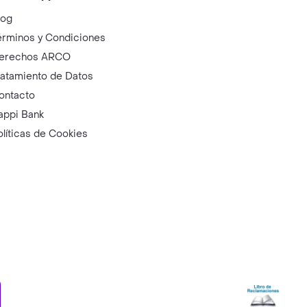
log
érminos y Condiciones
erechos ARCO
ratamiento de Datos
ontacto
appi Bank
olíticas de Cookies
ry