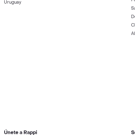
Uruguay
S
D
C
A
Únete a Rappi
S