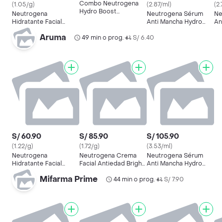
Combo Neutrogena
(1.05/g)
(2.87/ml)
(2
Hydro Boost
Neutrogena
Neutrogena Sérum
Ne
Hidratante Facial +
Hidratante Facial
Anti Mancha Hydro
An
Repuesto
Hydro Boost
Boost
Bo
Aruma
49 min o prog.
S/ 6.40
•
S/ 60.90
S/ 85.90
S/ 105.90
(1.22/g)
(1.72/g)
(3.53/ml)
Neutrogena
Neutrogena Crema
Neutrogena Sérum
Hidratante Facial
Facial Antiedad Bright
Anti Mancha Hydro
Hydro Boost
Boost
Boost
Mifarma Prime
44 min o prog.
S/ 7.90
•