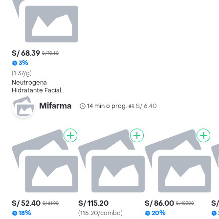
S/ 68.39
S/ 70.50
3%
(1.37/g)
Neutrogena
Hidratante Facial
Hydro Boost
Mifarma
14 min o prog.
S/ 6.40
•
S/ 52.40
S/ 115.20
S/ 86.00
S/
S/ 63.90
S/ 107.00
18%
(115.20/combo)
20%