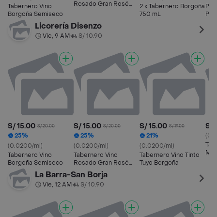
Rosado Gran Rosé
Tabernero Vino
2 x Tabernero Borgoña
Pac
Semiseco
Borgoña Semiseco
750 mL
Pas
Vin
Licorería Disenzo
Vie, 9 AM
S/ 10.90
•
S/ 15.00
S/ 15.00
S/ 15.00
S/ 
S/ 20.00
S/ 20.00
S/ 19.00
25%
25%
21%
(0.
Tab
(0.0200/ml)
(0.0200/ml)
(0.0200/ml)
Mal
Tabernero Vino
Tabernero Vino
Tabernero Vino Tinto
Borgoña Semiseco
Rosado Gran Rosé
Tuyo Borgoña
Semiseco
La Barra-San Borja
Vie, 12 AM
S/ 10.90
•