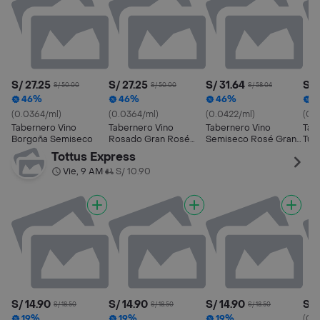
S/ 27.25
S/ 27.25
S/ 31.64
S/ 
S/ 50.00
S/ 50.00
S/ 58.04
46%
46%
46%
4
(0.0364/ml)
(0.0364/ml)
(0.0422/ml)
(0.
Tabernero Vino
Tabernero Vino
Tabernero Vino
Tab
Borgoña Semiseco
Rosado Gran Rosé
Semiseco Rosé Gran
Tuy
Semiseco
Selección
Tottus Express
Vie, 9 AM
S/ 10.90
•
S/ 14.90
S/ 14.90
S/ 14.90
S/ 
S/ 18.50
S/ 18.50
S/ 18.50
19%
19%
19%
(0.