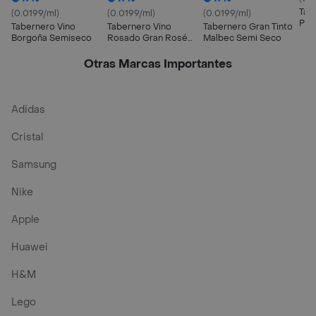
Tab
(0.0199/ml)
(0.0199/ml)
(0.0199/ml)
Pac
Tabernero Vino
Tabernero Vino
Tabernero Gran Tinto
Borgoña Semiseco
Rosado Gran Rosé
Malbec Semi Seco
Semiseco
Otras Marcas Importantes
Adidas
Cristal
Samsung
Nike
Apple
Huawei
H&M
Lego