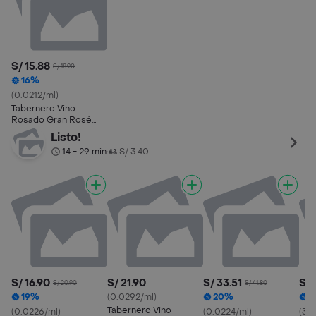
S/ 15.88
S/ 18.90
16%
(0.0212/ml)
Tabernero Vino
Rosado Gran Rosé
Semiseco
Listo!
14 - 29 min
S/ 3.40
•
S/ 16.90
S/ 21.90
S/ 33.51
S/ 
S/ 20.90
S/ 41.80
19%
(0.0292/ml)
20%
3
Tabernero Vino
(0.0226/ml)
(0.0224/ml)
(34