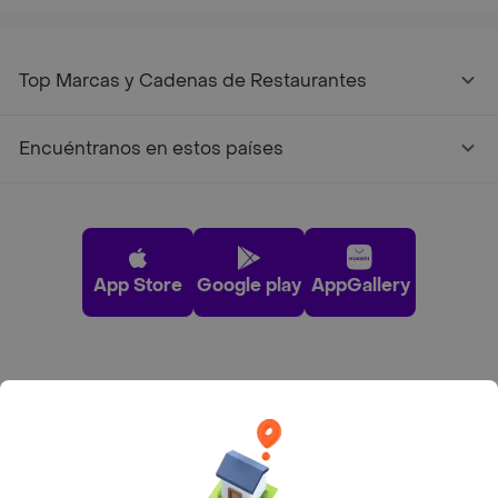
Top Marcas y Cadenas de Restaurantes
Encuéntranos en estos países
App Store
Google play
AppGallery
Pide tu comida favorita cerca de ti
Categorías