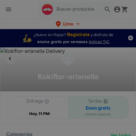
Lima
Regístrate
¿Nuevo en Rappi?
y disfruta de
envíos gratis por semanas
Aplican TyC
Kokiflor-arianella
Entrega
Tarifas
Envío gratis
Hoy, 11 PM
(nuevos usuarios)
Categorías
Ver todos