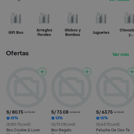
Arreglos
Globos y
Chocol
Gift Box
Juguetes
florales
Bombas
y
confite
Ofertas
Ver más
S/ 80.75
S/ 73.08
S/ 63.75
S/ 95.00
S/ 84.00
S/ 75.00
15%
13%
15%
(S/80.75/und)
(S/73.08/und)
(S/63.75/und)
Box Cookie & Love
Box Regalo
Peluche De Oso Te