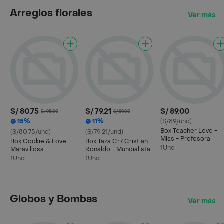
Arreglos florales
Ver más
S/ 80.75
S/ 79.21
S/ 89.00
S/ 95.00
S/ 89.00
15%
11%
(S/89/und)
Box Teacher Love -
(S/80.75/und)
(S/79.21/und)
Miss - Profesora
Box Cookie & Love
Box Taza Cr7 Cristian
1Und
Maravillosa
Ronaldo - Mundialista
1Und
1Und
Globos y Bombas
Ver más