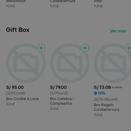
Maravillosa
Cookieternura
Amo
1Und
1Und
1Und
Gift Box
Ver más
S/ 95.00
S/ 79.00
S/ 73.08
S/ 84.00
(S/95/und)
(S/79/und)
13%
Box Cookie & Love
Box Celebra -
(S/73.08/und)
Cumpleaños
1Und
Box Regalo
1Und
Cookieternura
1Und