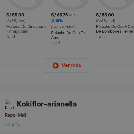
S/ 55.00
S/ 63.75
S/ 85.00
S/ 75.00
(S/55/und)
15%
(S/85/und)
Muñeco De Dinosaurio
Peluche De Oso+ Caj
(S/63.75/und)
- Amigurumi
De Bombones Ferrer
Peluche De Oso Te
Rocher X 4und +
1Und
1Und
Amo
Globo
1Und
Ver más
Kokiflor-arianella
Rappi Mall
Abierto