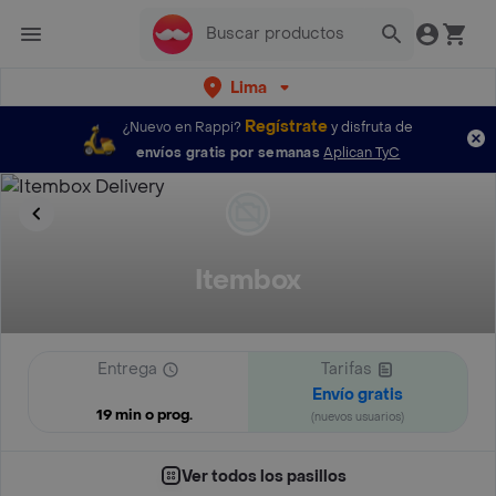
Lima
Regístrate
¿Nuevo en Rappi?
y disfruta de
envíos gratis por semanas
Aplican TyC
Itembox
Entrega
Tarifas
Envío gratis
19 min o prog.
(nuevos usuarios)
Ver todos los pasillos