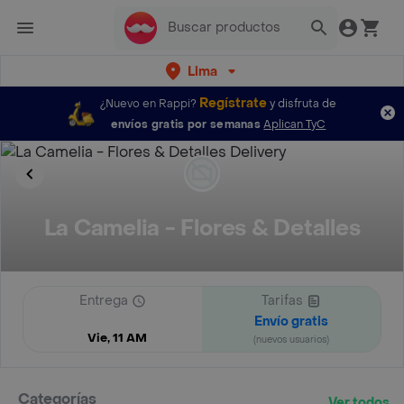
Lima
Regístrate
¿Nuevo en Rappi?
y disfruta de
envíos gratis por semanas
Aplican TyC
La Camelia - Flores & Detalles
Entrega
Tarifas
Envío gratis
Vie, 11 AM
(nuevos usuarios)
Categorías
Ver todos