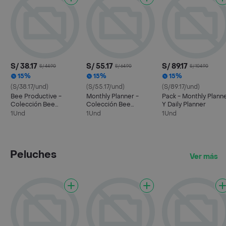
S/ 38.17
S/ 55.17
S/ 89.17
S/ 44.90
S/ 64.90
S/ 104.90
15%
15%
15%
(S/38.17/und)
(S/55.17/und)
(S/89.17/und)
Bee Productive -
Monthly Planner -
Pack - Monthly Plann
Colección Bee
Colección Bee
Y Daily Planner
Productive
Productive
1Und
1Und
1Und
Peluches
Ver más