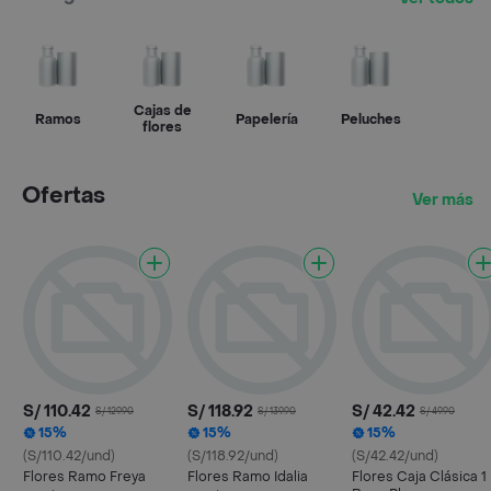
Cajas de
Ramos
Papelería
Peluches
flores
Ofertas
Ver más
S/ 110.42
S/ 118.92
S/ 42.42
S/ 129.90
S/ 139.90
S/ 49.90
15%
15%
15%
(S/110.42/und)
(S/118.92/und)
(S/42.42/und)
Flores Ramo Freya
Flores Ramo Idalia
Flores Caja Clásica 1