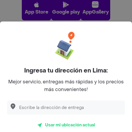
App Store
Google play
AppGallery
Pide tu comida favorita cerca de ti
Categorías
Ingresa tu dirección en Lima:
Únete a Rappi
Mejor servicio, entregas más rápidas y los precios
más convenientes!
Sobre Rappi
Facebook
Twitter
Instagram
Usar mi ubicación actual
©
2026
Rappi Inc. All rights reserved.