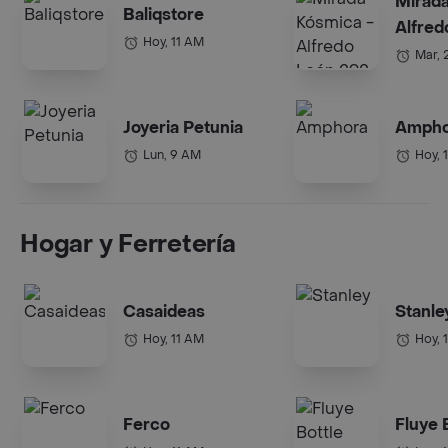
Mirada
Baliqstore
Alfred
Hoy, 11 AM
Mar, 
Joyeria Petunia
Ampho
Lun, 9 AM
Hoy, 
Hogar y Ferretería
Casaideas
Stanle
Hoy, 11 AM
Hoy, 
Ferco
Fluye 