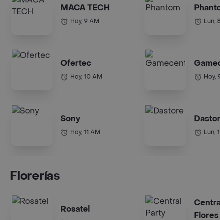
MACA TECH
Phant
Hoy, 9 AM
Lun, 
Ofertec
Gamec
Hoy, 10 AM
Hoy, 
Sony
Dasto
Hoy, 11 AM
Lun, 
Florerías
Centra
Rosatel
Flores