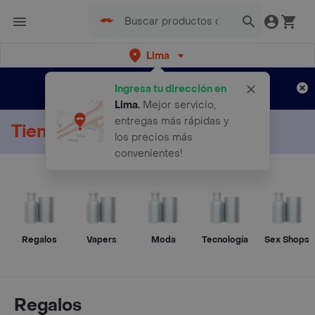
Lima
Regístrate
¿Nuevo en Rappi?
y disfruta de
Ingresa tu dirección en
envíos gratis por semanas
Aplican TyC
Lima
.
Mejor servicio,
entregas más rápidas y
Tienda Online
los precios más
convenientes!
Regalos
Vapers
Moda
Tecnología
Sex Shops
Regalos