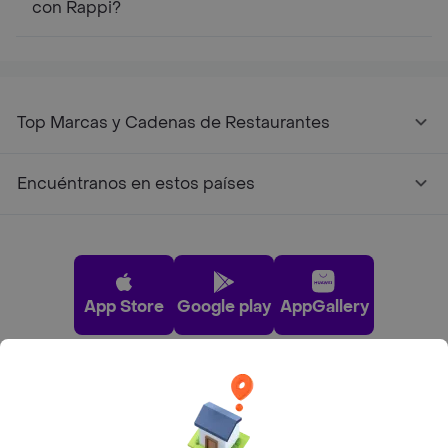
con Rappi?
Top Marcas y Cadenas de Restaurantes
Encuéntranos en estos países
App Store
Google play
AppGallery
Pide tu comida favorita cerca de ti