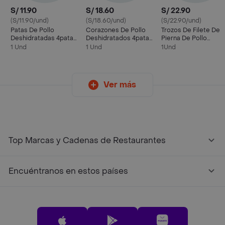
S/ 11.90
S/ 18.60
S/ 22.90
(S/11.90/und)
(S/18.60/und)
(S/22.90/und)
Patas De Pollo
Corazones De Pollo
Trozos De Filete De
Deshidratadas 4patas
Deshidratados 4patas
Pierna De Pollo
X 85gr
X 100gr
Deshidratado 4patas
1 Und
1 Und
1Und
X 100gr
Ver más
Top Marcas y Cadenas de Restaurantes
Encuéntranos en estos países