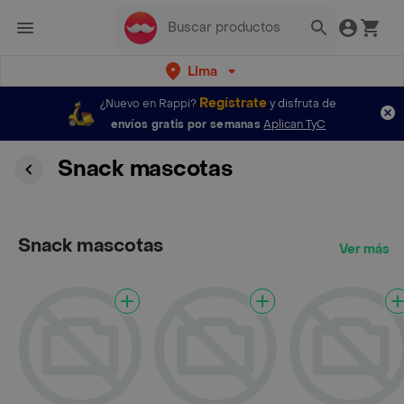
Lima
Regístrate
¿Nuevo en Rappi?
y disfruta de
envíos gratis por semanas
Aplican TyC
Snack mascotas
Snack mascotas
Ver más