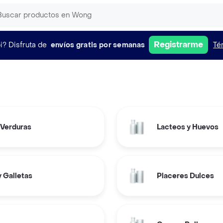
Registrarme
i?
Disfruta de
envíos gratis por semanas
Té
 Verduras
Lacteos y Huevos
 Galletas
Placeres Dulces