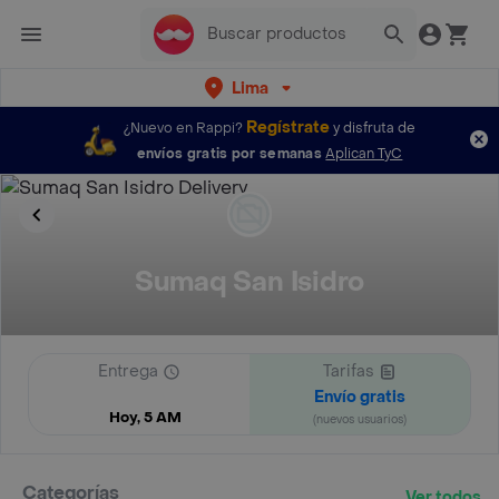
Lima
Regístrate
¿Nuevo en Rappi?
y disfruta de
envíos gratis por semanas
Aplican TyC
Sumaq San Isidro
Entrega
Tarifas
Envío gratis
Hoy, 5 AM
(nuevos usuarios)
Categorías
Ver todos