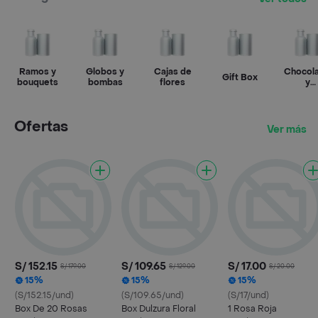
Ramos y
Globos y
Cajas de
Chocol
Gift Box
bouquets
bombas
flores
y
confite
Ofertas
Ver más
S/ 152.15
S/ 109.65
S/ 17.00
S/ 179.00
S/ 129.00
S/ 20.00
15%
15%
15%
(S/152.15/und)
(S/109.65/und)
(S/17/und)
Box De 20 Rosas
Box Dulzura Floral
1 Rosa Roja