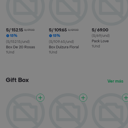
S/ 152.15
S/ 109.65
S/ 69.00
S/ 179.00
S/ 129.00
15%
15%
(S/69/und)
Pack Love
(S/152.15/und)
(S/109.65/und)
1Und
Box De 20 Rosas
Box Dulzura Floral
1Und
1Und
Gift Box
Ver más