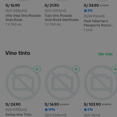
S/ 16.90
S/ 21.90
S/ 34.90
S/ 35.90
(S/0.0226/ml)
(S/0.0292/ml)
2%
Viña Vieja Vino Rosado
Tuyo Vino Rosado
(S/34.90/und)
Gran Rosé
Gran Rosé Gasificado
Pack Tabernero
1 X 750 mL
1 X 750 mL
Pasaporte Rosso:
Vino Rosé + Vaso
1 Und
Vino tinto
Ver más
S/ 24.90
S/ 16.90
S/ 103.90
S/ 20.90
S/ 109.90
(S/0.0332/ml)
19%
5%
Astica Vino Tinto
(S/0.0226/ml)
(S/0.14/ml)