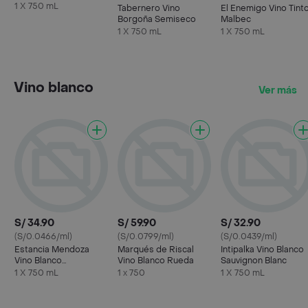
1 X 750 mL
Tabernero Vino
El Enemigo Vino Tint
Borgoña Semiseco
Malbec
1 X 750 mL
1 X 750 mL
Vino blanco
Ver más
S/ 34.90
S/ 59.90
S/ 32.90
(S/0.0466/ml)
(S/0.0799/ml)
(S/0.0439/ml)
Estancia Mendoza
Marqués de Riscal
Intipalka Vino Blanco
Vino Blanco
Vino Blanco Rueda
Sauvignon Blanc
Chardonnay-Chenin
1 X 750 mL
1 x 750
1 X 750 mL