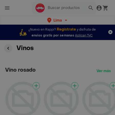
Lima
Regístrate
¿Nuevo en Rappi?
y disfruta de
envíos gratis por semanas
Aplican TyC
Vinos
Vino rosado
Ver más