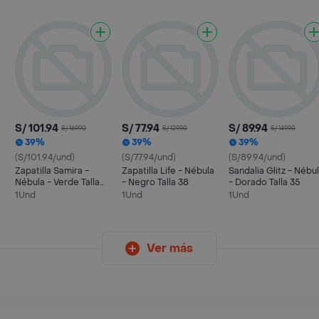
S/ 101.94
S/ 77.94
S/ 89.94
S/ 169.90
S/ 129.90
S/ 149.90
39%
39%
39%
(S/101.94/und)
(S/77.94/und)
(S/89.94/und)
Zapatilla Samira -
Zapatilla Life - Nébula
Sandalia Glitz - Nébu
Nébula - Verde Talla
- Negro Talla 38
- Dorado Talla 35
38
1Und
1Und
1Und
Ver más