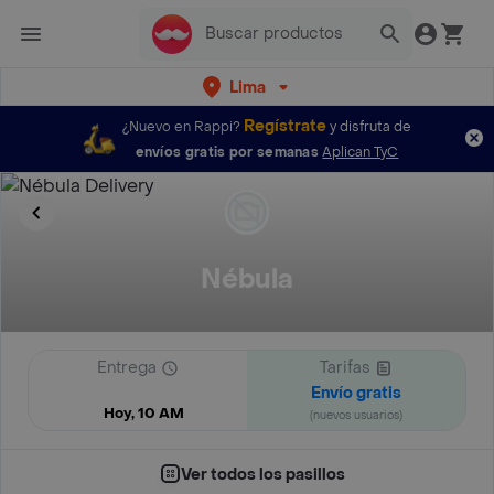
Lima
Regístrate
¿Nuevo en Rappi?
y disfruta de
envíos gratis por semanas
Aplican TyC
Nébula
Entrega
Tarifas
Envío gratis
Hoy, 10 AM
(nuevos usuarios)
Ver todos los pasillos