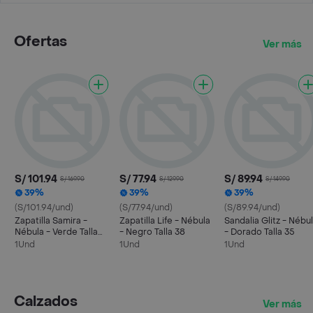
Ofertas
Ver más
S/ 101.94
S/ 77.94
S/ 89.94
S/ 169.90
S/ 129.90
S/ 149.90
39%
39%
39%
(S/101.94/und)
(S/77.94/und)
(S/89.94/und)
Zapatilla Samira -
Zapatilla Life - Nébula
Sandalia Glitz - Nébu
Nébula - Verde Talla
- Negro Talla 38
- Dorado Talla 35
38
1Und
1Und
1Und
Calzados
Ver más