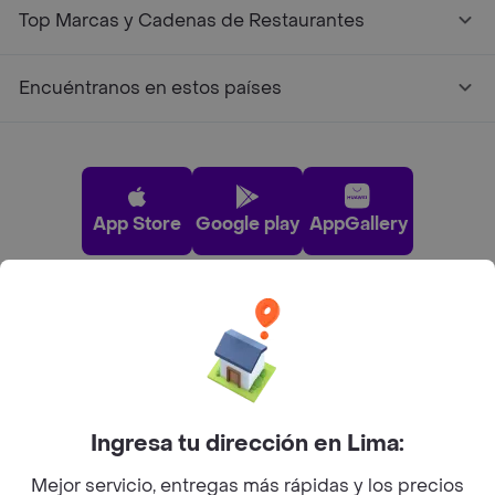
Top Marcas y Cadenas de Restaurantes
Encuéntranos en estos países
App Store
Google play
AppGallery
Pide tu comida favorita cerca de ti
Categorías
Ingresa tu dirección en Lima:
Únete a Rappi
Mejor servicio, entregas más rápidas y los precios