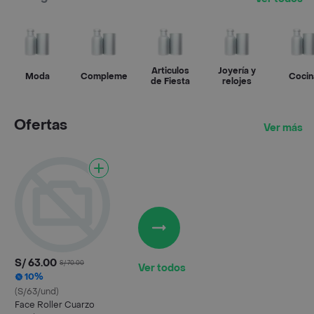
Articulos
Joyería y
Moda
Complementos
Cocin
de Fiesta
relojes
Ofertas
Ver más
S/ 63.00
S/ 70.00
Ver todos
10%
(S/63/und)
Face Roller Cuarzo