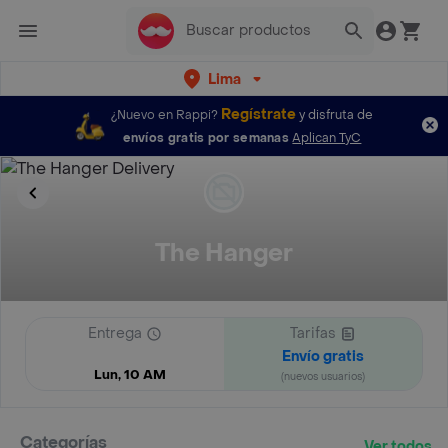
Lima
Regístrate
¿Nuevo en Rappi?
y disfruta de
envíos gratis por semanas
Aplican TyC
The Hanger
Entrega
Tarifas
Envío gratis
Lun, 10 AM
(nuevos usuarios)
Categorías
Ver todos