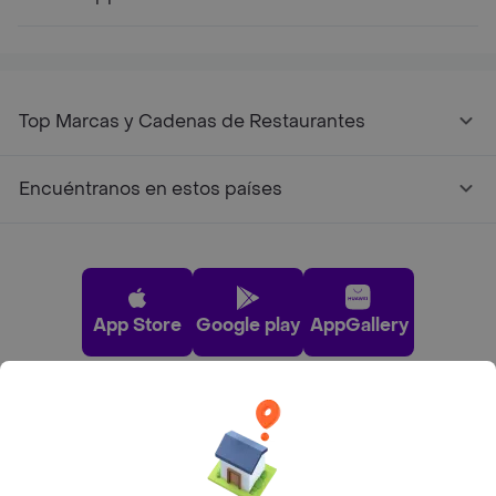
Top Marcas y Cadenas de Restaurantes
Encuéntranos en estos países
App Store
Google play
AppGallery
Pide tu comida favorita cerca de ti