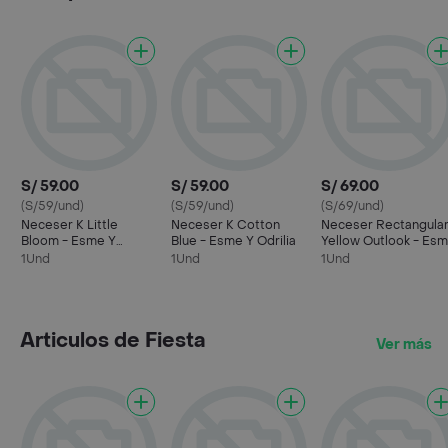
S/ 59.00
S/ 59.00
S/ 69.00
(S/59/und)
(S/59/und)
(S/69/und)
Neceser K Little
Neceser K Cotton
Neceser Rectangula
Bloom - Esme Y
Blue - Esme Y Odrilia
Yellow Outlook - Es
Odrilia
Y Odrilia
1Und
1Und
1Und
Articulos de Fiesta
Ver más