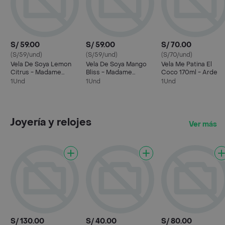
S/ 59.00
S/ 59.00
S/ 70.00
(S/59/und)
(S/59/und)
(S/70/und)
Vela De Soya Lemon
Vela De Soya Mango
Vela Me Patina El
Citrus - Madame
Bliss - Madame
Coco 170ml - Arde
Lumiere
Lumiere
1Und
1Und
1Und
Joyería y relojes
Ver más
S/ 130.00
S/ 40.00
S/ 80.00