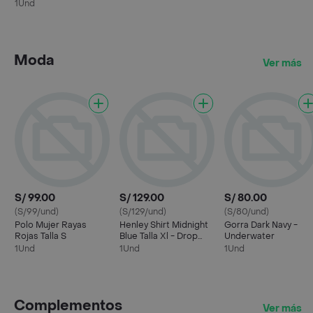
1Und
Moda
Ver más
S/ 99.00
S/ 129.00
S/ 80.00
(S/99/und)
(S/129/und)
(S/80/und)
Polo Mujer Rayas
Henley Shirt Midnight
Gorra Dark Navy -
Rojas Talla S
Blue Talla Xl - Drop
Underwater
The Label
1Und
1Und
1Und
Complementos
Ver más