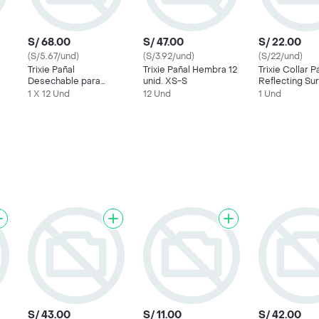
S/ 68.00
S/ 47.00
S/ 22.00
(S/5.67/und)
(S/3.92/und)
(S/22/und)
Trixie Pañal
Trixie Pañal Hembra 12
Trixie Collar 
Desechable para
unid. XS-S
Reflecting Sur
Perro Talla M-L
1 X 12 Und
12 Und
1 Und
S/ 43.00
S/ 11.00
S/ 42.00