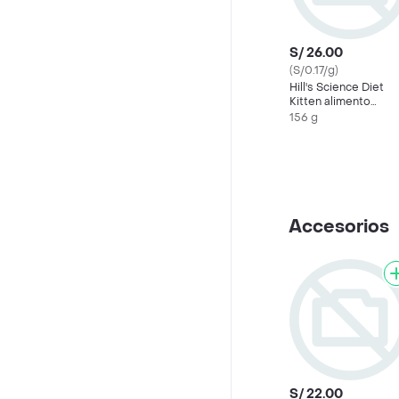
S/ 26.00
(S/0.17/g)
Hill's Science Diet
Kitten alimento
húmedo en lata para
156 g
gatitos 156g
Accesorios
S/ 22.00