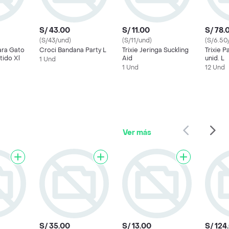
S/ 43.00
S/ 11.00
S/ 78.
(S/43/und)
(S/11/und)
(S/6.50
Para Gato
Croci Bandana Party L
Trixie Jeringa Suckling
Trixie 
tido Xl
Aid
unid. L
1 Und
1 Und
12 Und
Ver más
S/ 35.00
S/ 13.00
S/ 124