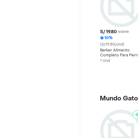
S/ 19.80
S/ 22.00
10%
(S/19.80/und)
Barker Alimento
Completo Para Perr
de Carne de Res
1 Und
Mundo Gato