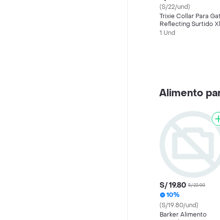
(S/22/und)
Trixie Collar Para Ga
Reflecting Surtido X
1 Und
Alimento pa
S/ 19.80
S/ 22.00
10%
(S/19.80/und)
Barker Alimento