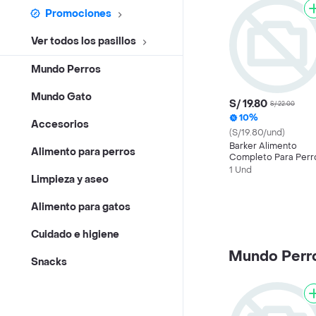
Promociones
Ver todos los pasillos
Mundo Perros
Mundo Gato
S/ 19.80
S/ 22.00
10%
Accesorios
(S/19.80/und)
Barker Alimento
Alimento para perros
Completo Para Perr
de Carne de Res
1 Und
Limpieza y aseo
Alimento para gatos
Cuidado e higiene
Mundo Perr
Snacks