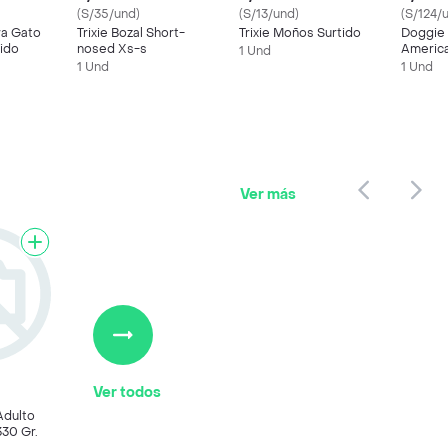
(S/35/und)
(S/13/und)
(S/124/
ra Gato
Trixie Bozal Short-
Trixie Moños Surtido
Doggie
ido
nosed Xs-s
America
1 Und
Norther
1 Und
1 Und
Ver más
Ver todos
Adulto
330 Gr.