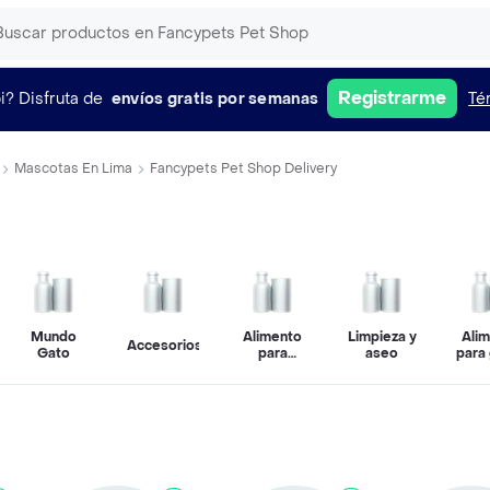
Registrarme
i?
Disfruta de
envíos gratis por semanas
Té
Mascotas En Lima
Fancypets Pet Shop Delivery
Mundo
Alimento
Limpieza y
Ali
Accesorios
Gato
para
aseo
para
perros