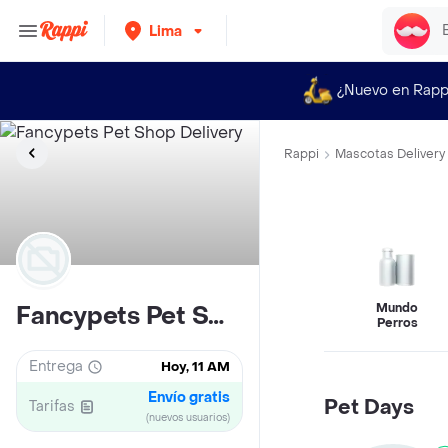
Lima
¿Nuevo en Rapp
Rappi
Mascotas Delivery
Mundo
Fancypets Pet Shop
Perros
Entrega
Hoy, 11 AM
Envío gratis
Pet Days
Tarifas
(nuevos usuarios)