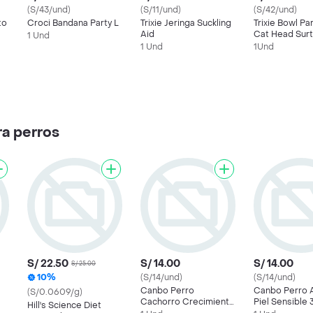
(S/43/und)
(S/11/und)
(S/42/und)
to
Croci Bandana Party L
Trixie Jeringa Suckling
Trixie Bowl Pa
l
Aid
Cat Head Surt
1 Und
1 Und
1Und
ra perros
S/ 22.50
S/ 14.00
S/ 14.00
S/ 25.00
10%
(S/14/und)
(S/14/und)
Canbo Perro
Canbo Perro 
(S/0.0609/g)
Cachorro Crecimiento
Piel Sensible 
Hill's Science Diet