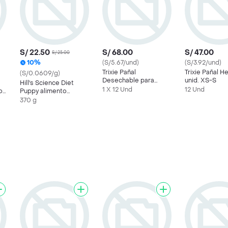
S/ 22.50
S/ 68.00
S/ 47.00
S/ 25.00
10%
(S/5.67/und)
(S/3.92/und)
Trixie Pañal
Trixie Pañal H
(S/0.0609/g)
Desechable para
unid. XS-S
Hill's Science Diet
Perro Talla M-L
1 X 12 Und
12 Und
o
Puppy alimento
humedo para perro
370 g
cachorro 369g