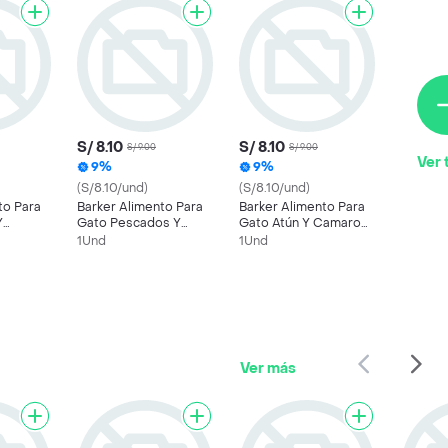
S/ 8.10
S/ 8.10
S/ 9.00
S/ 9.00
Ver 
9%
9%
(S/8.10/und)
(S/8.10/und)
to Para
Barker Alimento Para
Barker Alimento Para
Y
Gato Pescados Y
Gato Atún Y Camaron
r.
Marinos 85 Gr.
85 Gr.
1Und
1Und
Ver más