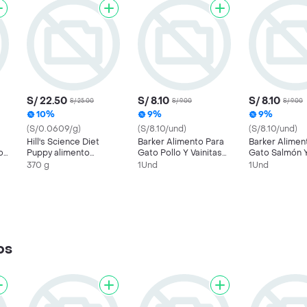
S/ 22.50
S/ 8.10
S/ 8.10
S/ 25.00
S/ 9.00
S/ 9.00
10%
9%
9%
(S/0.0609/g)
(S/8.10/und)
(S/8.10/und)
Hill's Science Diet
Barker Alimento Para
Barker Alimen
o
Puppy alimento
Gato Pollo Y Vainitas
Gato Salmón 
humedo para perro
85 Gr.
Calabaza 85 G
370 g
1Und
1Und
cachorro 369g
os