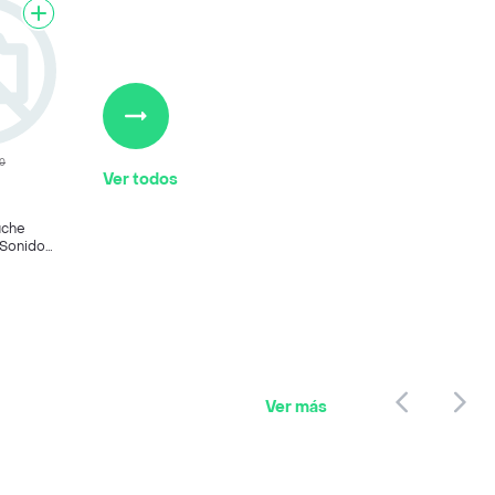
90
Ver todos
uche
 Sonido
s
al
Ver más