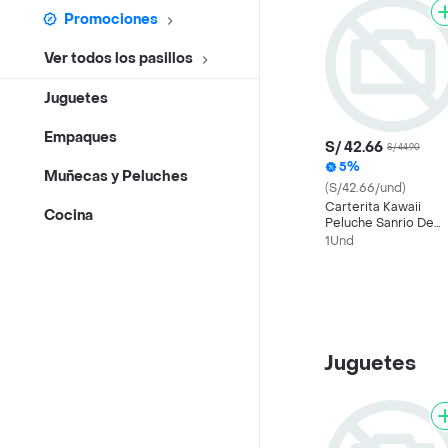
Promociones
Ver todos los pasillos
Juguetes
Empaques
S/ 42.66
S/ 44.90
5%
Muñecas y Peluches
(S/42.66/und)
Carterita Kawaii
Cocina
Peluche Sanrio De
Kuromi
1Und
Juguetes