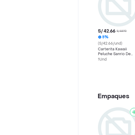
S/ 42.66
S/ 44.90
5%
(S/42.66/und)
Carterita Kawaii
Peluche Sanrio De
Kuromi
1Und
Empaques