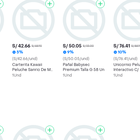
S/ 42.66
S/ 50.05
S/ 76.41
S/ 44.90
S/ 55.00
S/ 84.
5%
9%
10%
(S/42.66/und)
(S/50.05/und)
(S/76.41/und)
Carterita Kawaii
Pañal Babysec
Unicornio Pel
Peluche Sanrio De My
Premium Talla G 58 Un
Interactivo C/
Melody
Y Movimiento
1Und
1Und
1Und
Juguete Music