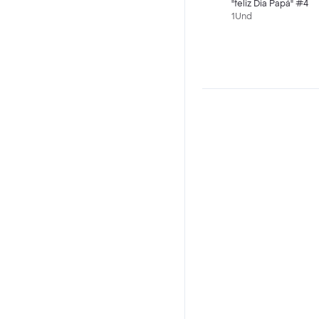
"feliz Dia Papá" #4
1Und