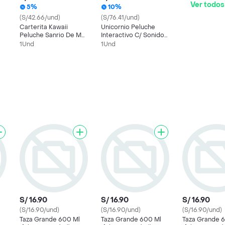
Ver todos
5%
10%
(S/42.66/und)
(S/76.41/und)
Carterita Kawaii
Unicornio Peluche
Peluche Sanrio De My
Interactivo C/ Sonido
Melody
Y Movimientos
1Und
1Und
Juguete Musical
S/ 16.90
S/ 16.90
S/ 16.90
(S/16.90/und)
(S/16.90/und)
(S/16.90/und)
Taza Grande 600 Ml
Taza Grande 600 Ml
Taza Grande 