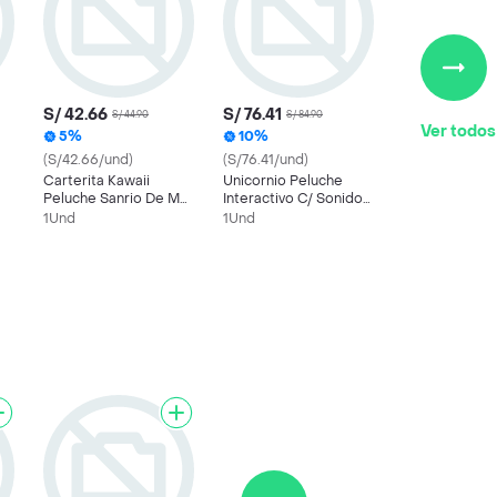
S/ 42.66
S/ 76.41
S/ 44.90
S/ 84.90
Ver todos
5%
10%
(S/42.66/und)
(S/76.41/und)
Carterita Kawaii
Unicornio Peluche
Peluche Sanrio De My
Interactivo C/ Sonido
Melody
Y Movimientos
1Und
1Und
Juguete Musical