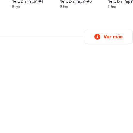
"feliz Dia Papá" #1
"feliz Dia Papá" #3
"feliz Dia Pap
1Und
1Und
1Und
Ver más