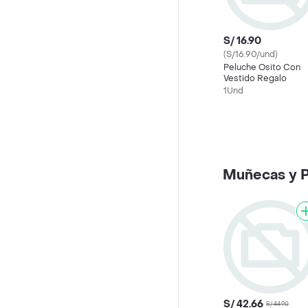
S/ 16.90
(S/16.90/und)
Peluche Osito Con
Vestido Regalo
1Und
Muñecas y 
S/ 42.66
S/ 44.90