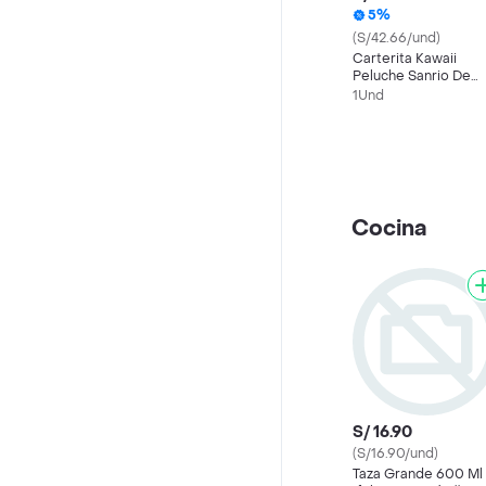
5%
(S/42.66/und)
Carterita Kawaii
Peluche Sanrio De
Kuromi
1Und
Cocina
S/ 16.90
(S/16.90/und)
Taza Grande 600 Ml