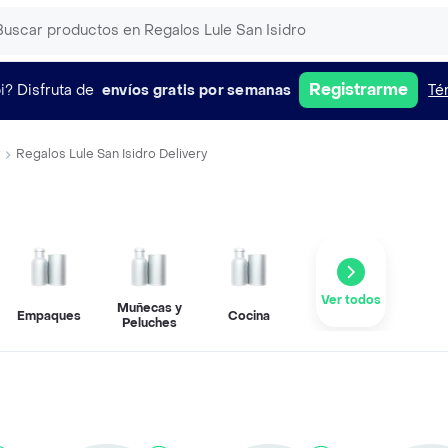
Registrarme
i?
Disfruta de
envíos gratis por semanas
Té
Regalos Lule San Isidro Delivery
Ver todos
Muñecas y
Empaques
Cocina
Peluches