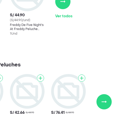
S/ 44.90
Ver todos
(S/44.90/und)
Freddy De Five Night's
At Freddy Peluche
Grande
1Und
Peluches
S/ 42.66
S/ 76.41
S/ 44.90
S/ 84.90