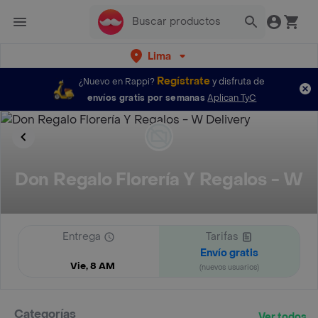
Lima
Regístrate
¿Nuevo en Rappi?
y disfruta de
envíos gratis por semanas
Aplican TyC
Don Regalo Florería Y Regalos - W
Entrega
Tarifas
Envío gratis
Vie, 8 AM
(nuevos usuarios)
Categorías
Ver todos