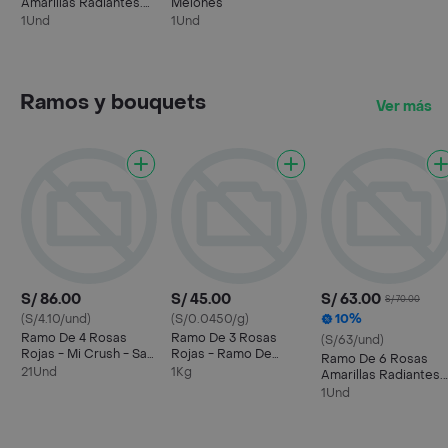
Amarillas Radiantes.
Melones
Bouquet De Flores
1Und
1Und
Envuelto En Papel
Coreano
Ramos y bouquets
Ver más
S/ 86.00
S/ 45.00
S/ 63.00
S/ 70.00
(S/4.10/und)
(S/0.0450/g)
10%
Ramo De 4 Rosas
Ramo De 3 Rosas
(S/63/und)
Rojas - Mi Crush - San
Rojas - Ramo De
Ramo De 6 Rosas
Valentín
Rosas
21Und
1Kg
Amarillas Radiantes.
Bouquet De Flores
1Und
Envuelto En Papel
Coreano