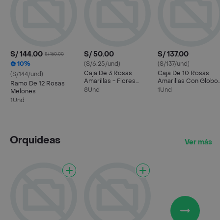
S/ 144.00
S/ 50.00
S/ 137.00
S/ 160.00
10%
(S/6.25/und)
(S/137/und)
Caja De 3 Rosas
Caja De 10 Rosas
(S/144/und)
Amarillas - Flores
Amarillas Con Globo
Ramo De 12 Rosas
Amarillas
Eres Mi Sol En
8Und
1Und
Melones
Primavera - Flores
1Und
Amarillas
Orquideas
Ver más