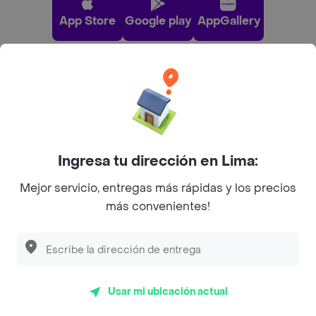
App Store
Google play
AppGallery
Pide tu comida favorita cerca de ti
Categorías
Ingresa tu dirección en Lima:
Únete a Rappi
Mejor servicio, entregas más rápidas y los precios
más convenientes!
Sobre Rappi
Facebook
Twitter
Instagram
Usar mi ubicación actual
©
2026
Rappi Inc. All rights reserved.