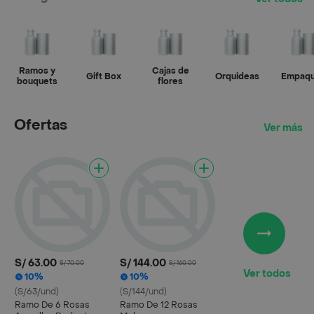
Ramos y
Cajas de
Gift Box
Orquideas
Empaq
bouquets
flores
Ofertas
Ver más
S/ 63.00
S/ 144.00
S/ 70.00
S/ 160.00
Ver todos
10%
10%
(S/63/und)
(S/144/und)
Ramo De 6 Rosas
Ramo De 12 Rosas