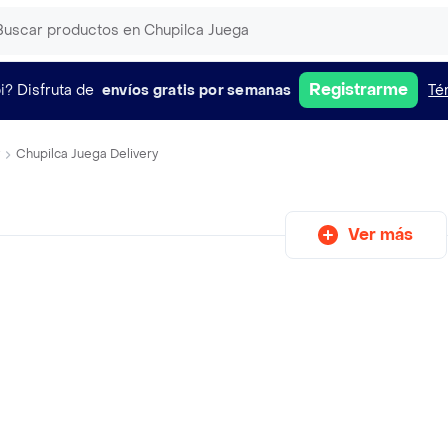
Registrarme
i?
Disfruta de
envíos gratis por semanas
Té
Chupilca Juega Delivery
Ver más