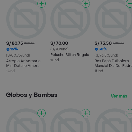
S/ 80.75
S/ 70.00
S/ 73.50
S/ 95.00
S/ 105.00
15%
(S/70/und)
30%
Peluche Stitch Regalo
(S/80.75/und)
(S/73.50/und)
1Und
Arreglo Aniversario
Box Papá Futbolero
Mini Detalle Amor
Mundial Dia Del Padr
Aniversario
1Und
1Und
Matrimonio
Globos y Bombas
Ver más