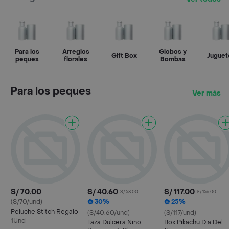
Para los
Arreglos
Globos y
Gift Box
Juguet
peques
florales
Bombas
Para los peques
Ver más
S/ 70.00
S/ 40.60
S/ 117.00
S/ 58.00
S/ 156.00
(S/70/und)
30%
25%
Peluche Stitch Regalo
(S/40.60/und)
(S/117/und)
1Und
Taza Dulcera Niño
Box Pikachu Dia Del