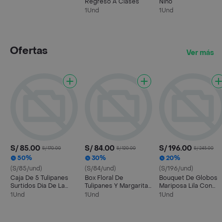
Regreso A Clases
Niño
1Und
1Und
Ofertas
Ver más
S/ 85.00
S/ 84.00
S/ 196.00
S/ 170.00
S/ 120.00
S/ 245.00
50%
30%
20%
(S/85/und)
(S/84/und)
(S/196/und)
Caja De 5 Tulipanes
Box Floral De
Bouquet De Globos
Surtidos Dia De La
Tulipanes Y Margaritas
Mariposa Lila Con
Novia
Dia De La Novia
Helio
1Und
1Und
1Und