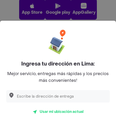
App Store
Google play
AppGallery
Pide tu comida favorita cerca de ti
Categorías
Ingresa tu dirección en Lima:
Únete a Rappi
Mejor servicio, entregas más rápidas y los precios
más convenientes!
Sobre Rappi
Facebook
Twitter
Instagram
Usar mi ubicación actual
©
2026
Rappi Inc. All rights reserved.