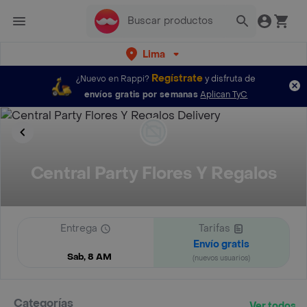
Lima
Regístrate
¿Nuevo en Rappi?
y disfruta de
envíos gratis por semanas
Aplican TyC
Central Party Flores Y Regalos
Entrega
Tarifas
Envío gratis
Sab, 8 AM
(nuevos usuarios)
Categorías
Ver todos