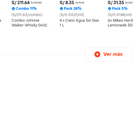
S/ 211.64
S/ 8.35
S/ 31.35
S/ 237.80
S/ 11.60
S/ 33
Combo 11%
Pack 28%
Pack 5%
(S/211.65/combo)
(S/0.0021/ml)
(S/0.0148/ml)
a
Combo Johnnie
4 x Cielo Agua Sin Gas
6x Mikes Hard
Walker Whisky Gold
1 L
Lemonade 35
Label + Hielo Bolsa
Regular
Ver más