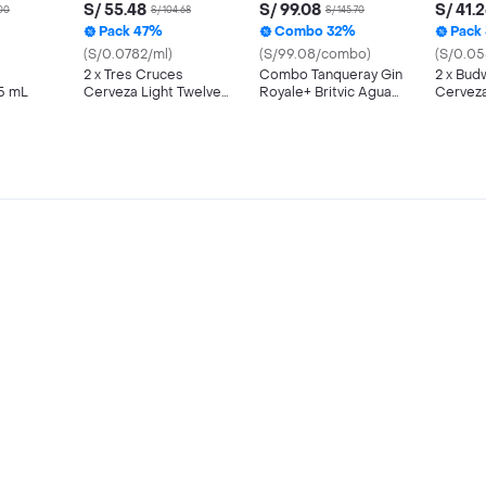
S/ 55.48
S/ 99.08
S/ 41.
.00
S/ 104.68
S/ 145.70
Pack 47%
Combo 32%
Pack
(S/0.0782/ml)
(S/99.08/combo)
(S/0.05
2 x Tres Cruces
Combo Tanqueray Gin
2 x Bud
5 mL
Cerveza Light Twelve
Royale+ Britvic Agua
Cervez
6 Und 355 mL
Tonica 150 mL + Hielo