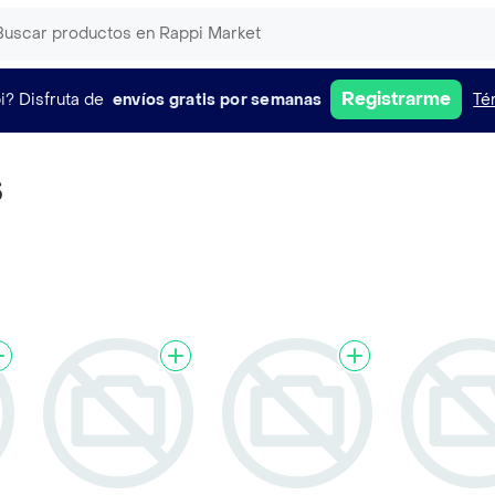
Registrarme
i?
Disfruta de
envíos gratis por semanas
Té
s