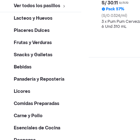
S/ 30.11
S/ 71.70
Ver todos los pasillos
Pack 57%
(S/0.0324/ml)
Lacteos y Huevos
3 x Pum Pum Cervez
6 Und 310 mL
Placeres Dulces
Frutas y Verduras
Snacks y Galletas
Bebidas
Panadería y Repostería
Licores
Comidas Preparadas
Carne y Pollo
Esenciales de Cocina