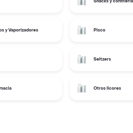
Snacks y confitería
los y Vaporizadores
Pisco
Seltzers
rmacia
Otros licores