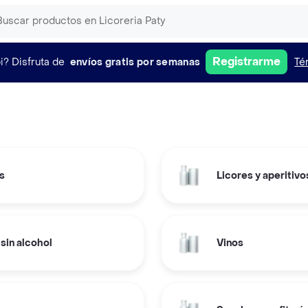
Registrarme
i?
Disfruta de
envíos gratis por semanas
Té
s
Licores y aperitivo
sin alcohol
Vinos