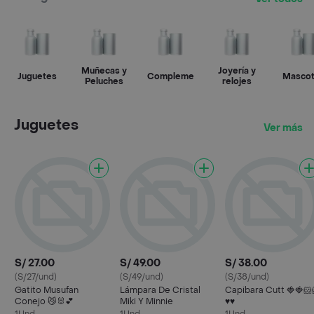
Muñecas y
Joyería y
Juguetes
Complementos
Mascot
Peluches
relojes
Juguetes
Ver más
S/ 27.00
S/ 49.00
S/ 38.00
(S/27/und)
(S/49/und)
(S/38/und)
Gatito Musufan
Lámpara De Cristal
Capibara Cutt 🍓🍓🐹
Conejo 😼🐰💕
Miki Y Minnie
♥️♥️