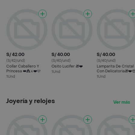
S/ 42.00
S/ 40.00
S/ 40.00
(S/42/und)
(S/40/und)
(S/40/und)
Collar Caballero Y
Osito Lucifer 🎁❤️
Lamparita De Cristal
Princesa 👑👸⚔️❤️🩷
Con Delicatoria🎁❤️
1Und
1Und
1Und
Joyería y relojes
Ver más