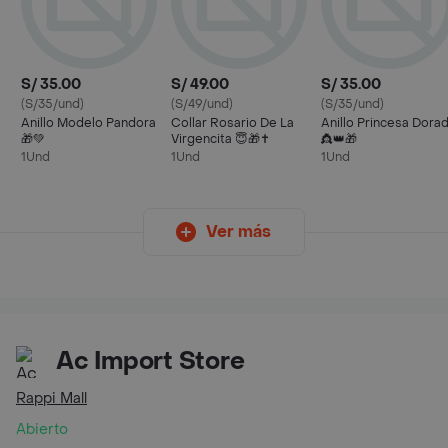
S/ 35.00
S/ 49.00
S/ 35.00
(S/35/und)
(S/49/und)
(S/35/und)
Anillo Modelo Pandora
Collar Rosario De La
Anillo Princesa Dora
🎁💚
Virgencita 😇🎁✝️
👸👑🎁
1Und
1Und
1Und
Ver más
Ac Import Store
Rappi Mall
Abierto