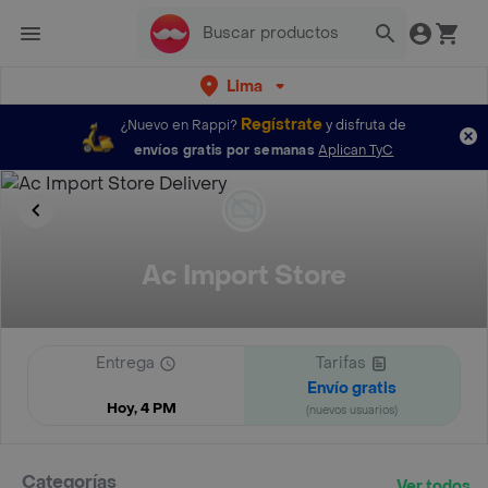
Lima
Regístrate
¿Nuevo en Rappi?
y disfruta de
envíos gratis por semanas
Aplican TyC
Ac Import Store
Entrega
Tarifas
Envío gratis
Hoy, 4 PM
(nuevos usuarios)
Categorías
Ver todos