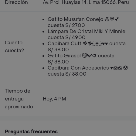
Dirección
Av. Prol. Huaylas 14, Lima 15066, Peru
Gatito Musufan Conejo 😼🐰💕
cuesta S/ 27.00
Lámpara De Cristal Miki Y Minnie
cuesta S/ 49.00
Cuanto
Capibara Cutt 🍓🍓🐹🐹♥️♥️ cuesta
S/ 38.00
cuesta?
Gatito Girasol 😼🐼🌻 cuesta
S/ 38.00
Capibara Con Accesorios ♥️🐹🐹🥸
cuesta S/ 38.00
Tiempo de
entrega
Hoy, 4 PM
aproximado
Preguntas frecuentes