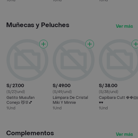
1Und
1Und
1Und
Muñecas y Peluches
Ver más
S/ 27.00
S/ 49.00
S/ 38.00
(S/27/und)
(S/49/und)
(S/38/und)
Gatito Musufan
Lámpara De Cristal
Capibara Cutt 🍓🍓🐹
Conejo 😼🐰💕
Miki Y Minnie
♥️♥️
1Und
1Und
1Und
Complementos
Ver más