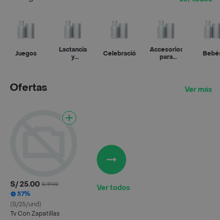
Lactancia
Accesorios
Juegos
Celebración
Bebé
y
para
accesorios
bebés
Ofertas
Ver más
S/ 25.00
S/ 59.00
Ver todos
57%
(S/25/und)
Tv Con Zapatillas