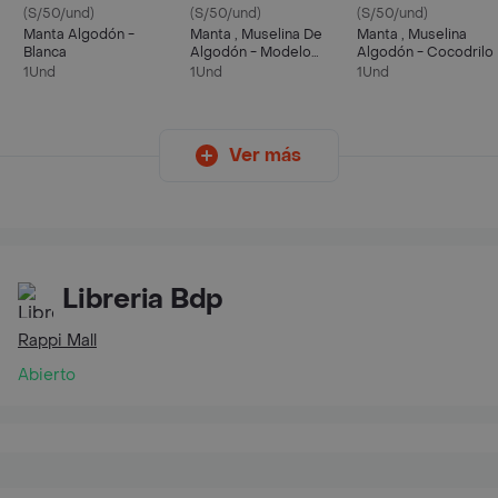
(S/50/und)
(S/50/und)
(S/50/und)
Manta Algodón -
Manta , Muselina De
Manta , Muselina
Blanca
Algodón - Modelo
Algodón - Cocodrilo
Leche
1Und
1Und
1Und
Ver más
Libreria Bdp
Rappi Mall
Abierto