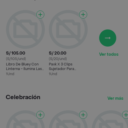
S/ 105.00
S/ 20.00
Ver todos
(S/105/und)
(S/20/und)
Libro De Bluey Con
Paxk X 3 Clips
Linterna - Ilumina Las
Sujetador Para
Páginas Con Tu
Chupon
1Und
1Und
Linterna Para Verlas
Brillar!
Celebración
Ver más