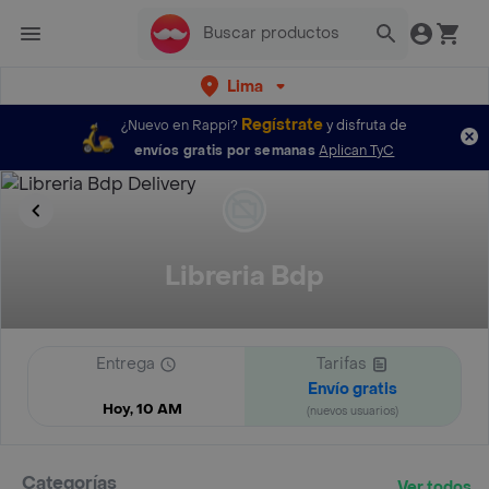
Lima
Regístrate
¿Nuevo en Rappi?
y disfruta de
envíos gratis por semanas
Aplican TyC
Libreria Bdp
Entrega
Tarifas
Envío gratis
Hoy, 10 AM
(nuevos usuarios)
Categorías
Ver todos