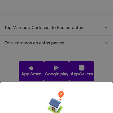
Top Marcas y Cadenas de Restaurantes
Encuéntranos en estos países
App Store
Google play
AppGallery
Pide tu comida favorita cerca de ti