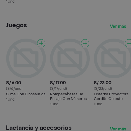
1Und
Juegos
Ver más
S/ 6.00
S/ 17.00
S/ 23.00
(S/6/und)
(S/17/und)
(S/23/und)
Slime Con Dinosaurios
Rompecabezas De
Linterna Proyectora
Encaje Con Números
Cerdito Celeste
1Und
Insectos
1Und
1Und
Lactancia y accesorios
Ver más