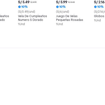
S/ 5.49
S/ 5.99
S/ 2.16
S/ 6.10
S/ 6.66
10%
10%
10%
(S/5.49/und)
(S/6/und)
(S/2.16/
leaños
Vela De Cumpleaños
Juego De Velas
Globos
ado
Numero 5 Dorado
Pequeñas Rosadas
1Und
1Und
1Und