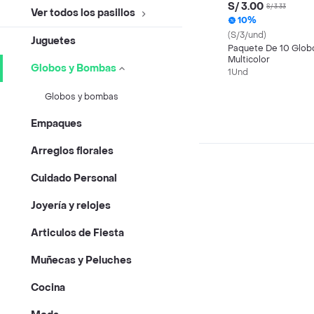
S/ 3.00
S/ 3.33
Ver todos los pasillos
10%
(S/3/und)
Juguetes
Paquete De 10 Glob
Multicolor
Globos y Bombas
1Und
Globos y bombas
Empaques
Arreglos florales
Cuidado Personal
Joyería y relojes
Articulos de Fiesta
Muñecas y Peluches
Cocina