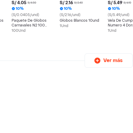
S/ 4.05
S/ 2.16
S/ 5.49
S/ 4.50
S/ 2.40
S/ 6.10
10%
10%
10%
(S/0.0405/und)
(S/2.16/und)
(S/5.49/und)
os
Paquete De Globos
Globos Blancos 10und
Vela De Cump
Carnavales N2 100
Numero 4 Dor
1Und
Unidades
100Und
1Und
Ver más