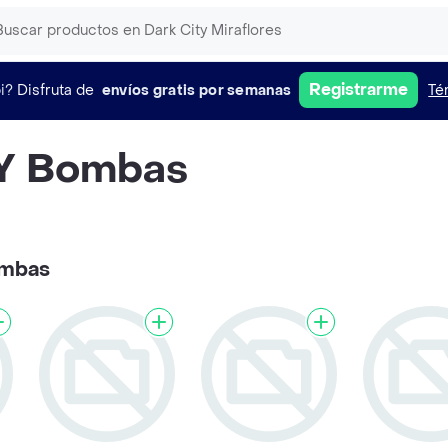
Registrarme
i?
Disfruta de
envíos gratis por semanas
Té
 Y Bombas
ombas