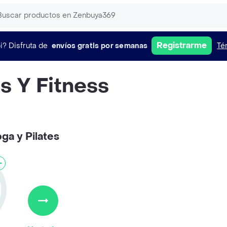
Registrarme
i?
Disfruta de
envíos gratis por semanas
Té
s Y Fitness
ga y Pilates