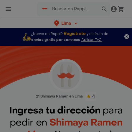
Lima
Regístrate
¿Nuevo en Rappi?
y disfruta de
envíos gratis por semanas
Aplican TyC
4
21 Shimaya Ramen en Lima
Ingresa tu dirección
para
pedir en
Shimaya Ramen