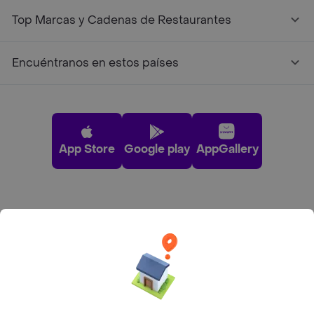
Top Marcas y Cadenas de Restaurantes
Encuéntranos en estos países
App Store
Google play
AppGallery
Pide tu comida favorita cerca de ti
Categorías
Únete a Rappi