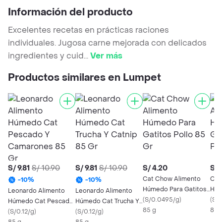
Información del producto
Excelentes recetas en prácticas raciones
individuales. Jugosa carne mejorada con delicados
ingredientes y cuid
...
Ver más
Productos similares en Lumpet
S/ 9.81
S/ 10.90
S/ 9.81
S/ 10.90
S/ 4.20
S/ 
Cat Chow Alimento
Cat
-
10
%
-
10
%
Húmedo Para Gatitos
Húm
Leonardo Alimento
Leonardo Alimento
Pollo 85 Gr
(
S/0.0495/g
)
Adu
(
S/
Húmedo Cat Pescado
Húmedo Cat Trucha Y
85 g
85 
Y Camarones 85 Gr
(
S/0.12/g
)
Catnip 85 Gr
(
S/0.12/g
)