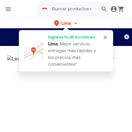
Lima
Regístrate
¿Nuevo en Rappi?
y disfruta de
Ingresa tu dirección en
envíos gratis por semanas
Aplican TyC
Lima
.
Mejor servicio,
entregas más rápidas y
los precios más
convenientes!