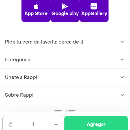
App Store
Google play
AppGallery
Pide tu comida favorita cerca de ti
Categorías
Únete a Rappi
Sobre Rappi
Facebook
Twitter
Instagram
1
Agregar
©
2026
Rappi Inc. All rights reserved.