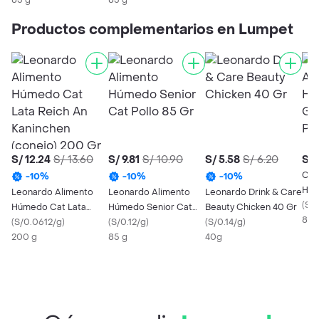
85 g
85 g
Productos complementarios en Lumpet
S/ 12.24
S/ 13.60
S/ 9.81
S/ 10.90
S/ 5.58
S/ 6.20
S/ 
Cat
-
10
%
-
10
%
-
10
%
Húm
Leonardo Alimento
Leonardo Alimento
Leonardo Drink & Care
Adu
(
S/
Húmedo Cat Lata
Húmedo Senior Cat
Beauty Chicken 40 Gr
85 
Reich An Kaninchen
(
S/0.0612/g
)
Pollo 85 Gr
(
S/0.12/g
)
(
S/0.14/g
)
(conejo) 200 Gr
200 g
85 g
40g