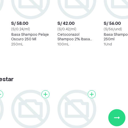
S/ 58.00
S/ 42.00
S/ 56.00
(S/0.24/ml)
(S/0.42/ml)
(S/56/und)
Ibasa Shampoo Pelaje
Cetoconazol
Ibasa Shampo
Oscuro 250 Ml
Shampoo 2% Ibasa
250ml
100 Ml
250mL
100mL
1Und
estar