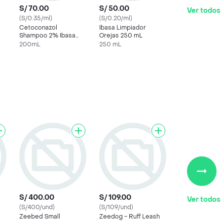
S/ 70.00
S/ 50.00
Ver todos
(S/0.35/ml)
(S/0.20/ml)
Cetoconazol
Ibasa Limpiador
Shampoo 2% Ibasa
Orejas 250 mL
200 Ml
200mL
250 mL
S/ 400.00
S/ 109.00
Ver todos
(S/400/und)
(S/109/und)
Zeebed Small
Zeedog - Ruff Leash