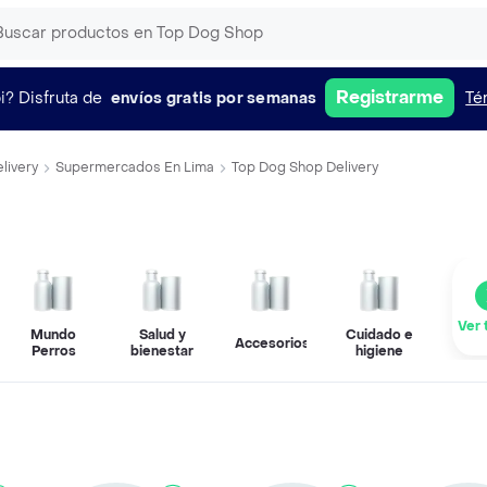
Registrarme
i?
Disfruta de
envíos gratis por semanas
Té
livery
Supermercados En Lima
Top Dog Shop Delivery
Ver 
Mundo
Salud y
Cuidado e
Accesorios
Perros
bienestar
higiene