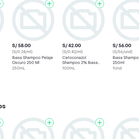
S/ 58.00
S/ 42.00
S/ 56.00
(S/0.24/ml)
(S/0.42/ml)
(S/56/und)
Ibasa Shampoo Pelaje
Cetoconazol
Ibasa Shampo
Oscuro 250 Ml
Shampoo 2% Ibasa
250ml
100 Ml
250mL
100mL
1Und
os