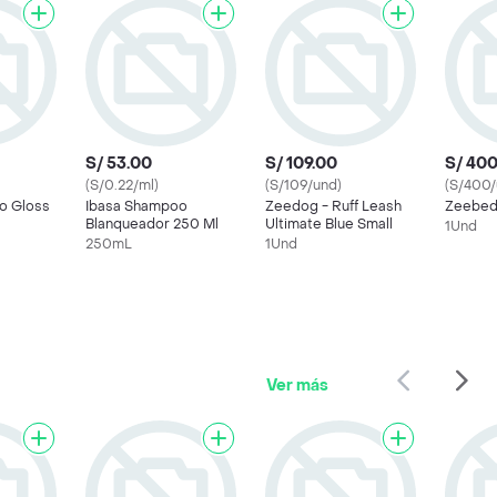
S/ 53.00
S/ 109.00
S/ 40
(S/0.22/ml)
(S/109/und)
(S/400/
o Gloss
Ibasa Shampoo
Zeedog - Ruff Leash
Zeebed
Blanqueador 250 Ml
Ultimate Blue Small
1Und
250mL
1Und
Ver más