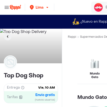
Lima
¿Nuevo en Rapp
Rappi
Supermercados De
Mundo
Top Dog Shop
Gato
Entrega
Vie, 10 AM
Envío gratis
Mundo Gato
Tarifas
(nuevos usuarios)