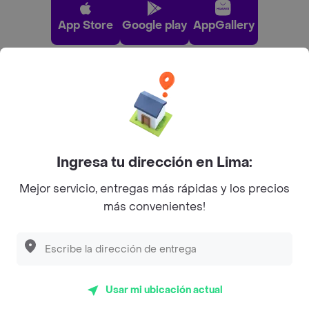
App Store
Google play
AppGallery
Pide tu comida favorita cerca de ti
Categorías
Ingresa tu dirección en Lima:
Únete a Rappi
Mejor servicio, entregas más rápidas y los precios
más convenientes!
Sobre Rappi
Facebook
Twitter
Instagram
Usar mi ubicación actual
©
2026
Rappi Inc. All rights reserved.