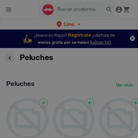
Lima
Regístrate
¿Nuevo en Rappi?
y disfruta de
envíos gratis por semanas
Aplican TyC
Peluches
Peluches
Ver más