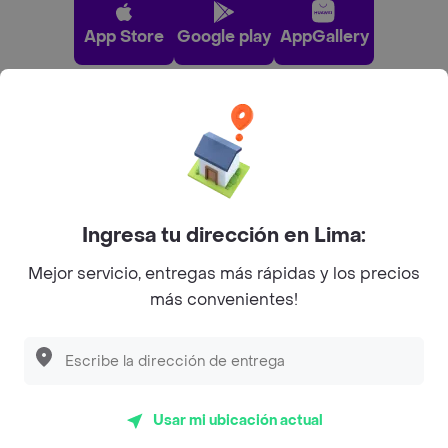
App Store
Google play
AppGallery
Pide tu comida favorita cerca de ti
Categorías
Ingresa tu dirección en Lima:
Únete a Rappi
Mejor servicio, entregas más rápidas y los precios
más convenientes!
Sobre Rappi
Facebook
Twitter
Instagram
Usar mi ubicación actual
©
2026
Rappi Inc. All rights reserved.