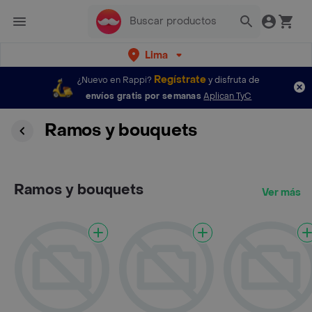
Lima
Regístrate
¿Nuevo en Rappi?
y disfruta de
envíos gratis por semanas
Aplican TyC
Ramos y bouquets
Ramos y bouquets
Ver más