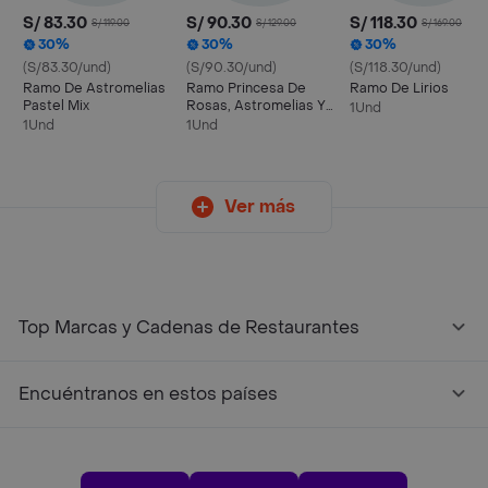
S/ 83.30
S/ 90.30
S/ 118.30
S/ 119.00
S/ 129.00
S/ 169.00
30%
30%
30%
(S/83.30/und)
(S/90.30/und)
(S/118.30/und)
Ramo De Astromelias
Ramo Princesa De
Ramo De Lirios
Pastel Mix
Rosas, Astromelias Y
1Und
Claveles
1Und
1Und
Ver más
Top Marcas y Cadenas de Restaurantes
Encuéntranos en estos países