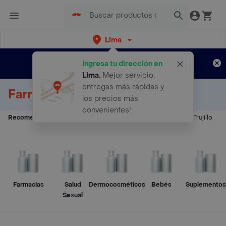
Lima
Regístrate
¿Nuevo en Rappi?
y disfruta de
Ingresa tu dirección en
envíos gratis por semanas
Aplican TyC
Lima
.
Mejor servicio,
entregas más rápidas y
Farmacias Delivery
los precios más
convenientes!
Recomendados:
Farmacias Lima
-
Farmacias Piura
-
Farmacias Trujillo
Farmacias
Salud
Dermocosméticos
Bebés
Suplementos
Sexual