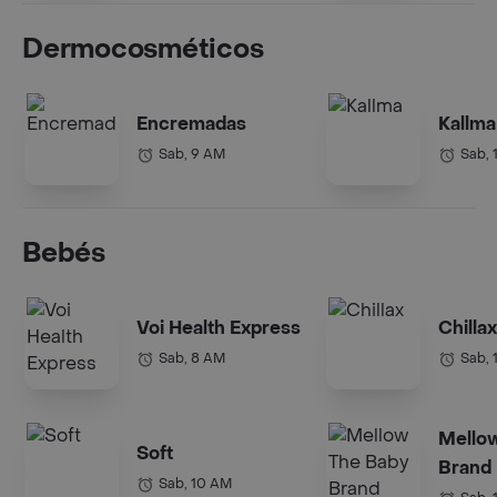
Dermocosméticos
Encremadas
Kallma
Sab, 9 AM
Sab, 
Bebés
Voi Health Express
Chillax
Sab, 8 AM
Sab, 
Mello
Soft
Brand
Sab, 10 AM