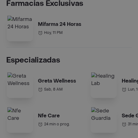
Farmacias Exclusivas
Mifarma 24 Horas
Hoy, 11 PM
Especializadas
Greta Wellness
Healin
Sab, 8 AM
Lun, 
Nfe Care
Sede 
24 min o prog.
31 mi