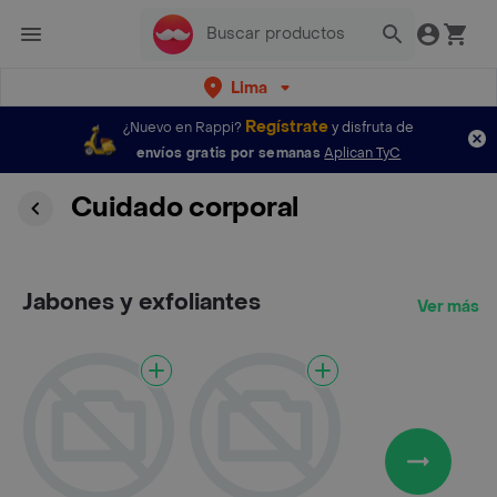
Lima
Regístrate
¿Nuevo en Rappi?
y disfruta de
envíos gratis por semanas
Aplican TyC
Cuidado corporal
Jabones y exfoliantes
Ver más