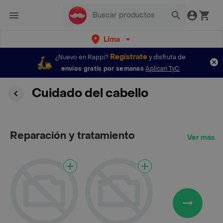
Lima
Regístrate
¿Nuevo en Rappi?
y disfruta de
envíos gratis por semanas
Aplican TyC
Cuidado del cabello
Reparación y tratamiento
Ver más