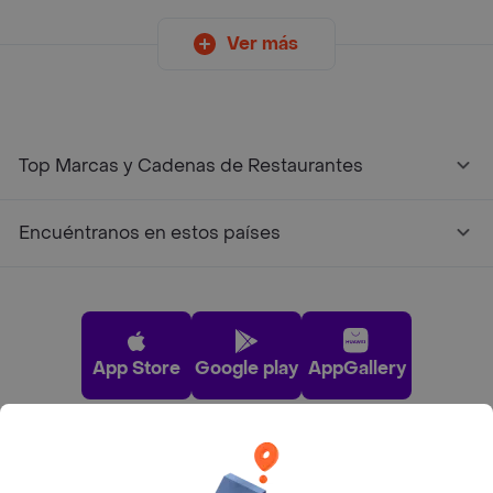
Ver más
Top Marcas y Cadenas de Restaurantes
Encuéntranos en estos países
App Store
Google play
AppGallery
Pide tu comida favorita cerca de ti