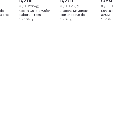
S/ 3.00
S/ 3.50
S/ 2.5
(S/0.0286/g)
(S/0.0369/g)
(S/0.00
 de
Costa Galleta Wafer
Alacena Mayonesa
San Lui
a Fresa
Sabor A Fresa
con un Toque de
625Ml
Limón
1 X 105 g
1 X 95 g
1 x 625