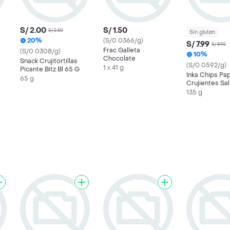
S/ 2.00
S/ 1.50
S/ 2.50
Sin gluten
20%
(S/0.0366/g)
S/ 7.99
S/ 8.90
Frac Galleta
(S/0.0308/g)
10%
Chocolate
Snack Crujitortillas
(S/0.0592/g)
1 x 41 g
Picante Bitz Bl 65 G
Inka Chips Pa
65 g
Crujientes Sa
135 g