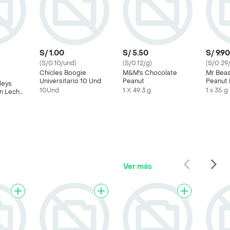
S/ 1.00
S/ 5.50
S/ 9.90
(S/0.10/und)
(S/0.12/g)
(S/0.29
Chicles Boogie
M&M's Chocolate
Mr Beas
Universitario 10 Und
Peanut
Peanut 
leys
Crunch 
10Und
1 X 49.3 g
1 x 35 g
n Leche
esa
Ver más