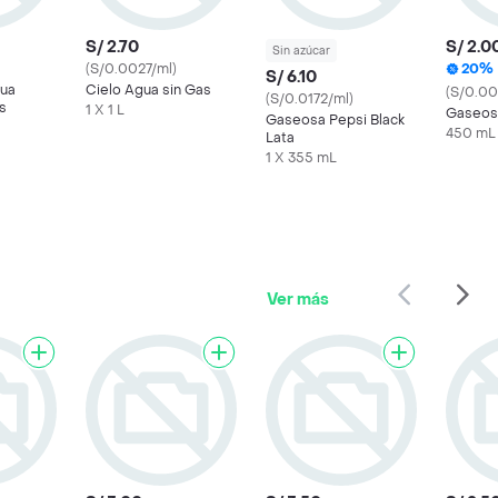
S/ 2.70
S/ 2.0
Sin azúcar
(S/0.0027/ml)
20%
S/ 6.10
gua
Cielo Agua sin Gas
(S/0.00
(S/0.0172/ml)
s
1 X 1 L
Gaseos
Gaseosa Pepsi Black
450 mL
Lata
1 X 355 mL
Ver más