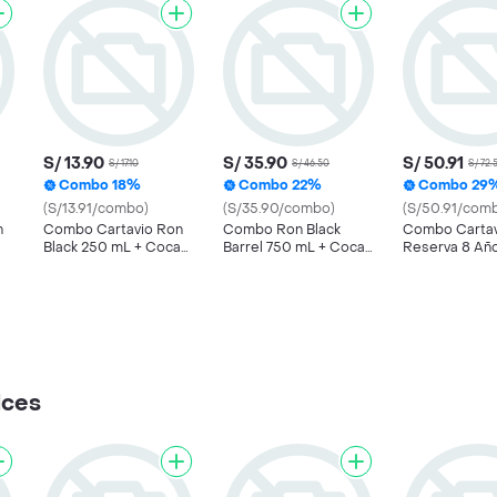
S/ 13.90
S/ 35.90
S/ 50.91
S/ 17.10
S/ 46.50
S/ 72.
Combo 18%
Combo 22%
Combo 29
(S/13.91/combo)
(S/35.90/combo)
(S/50.91/com
n
Combo Cartavio Ron
Combo Ron Black
Combo Cartav
Black 250 mL + Coca
Barrel 750 mL + Coca-
Reserva 8 Añ
r
Cola Sin Azucar + Vaso
Cola 1 L + Hielo IV
Coca-Cola Ori
Hielo I
lces