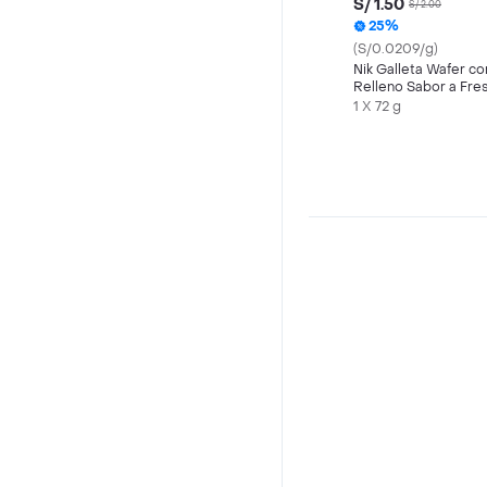
S/ 1.50
S/ 2.00
25%
(S/0.0209/g)
Nik Galleta Wafer co
Relleno Sabor a Fre
1 X 72 g