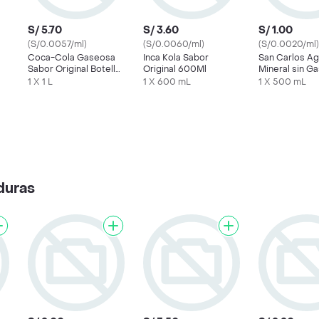
S/ 5.70
S/ 3.60
S/ 1.00
(S/0.0057/ml)
(S/0.0060/ml)
(S/0.0020/ml)
Coca-Cola Gaseosa
Inca Kola Sabor
San Carlos A
Sabor Original Botella
Original 600Ml
Mineral sin Ga
1 L
1 X 1 L
1 X 600 mL
1 X 500 mL
duras