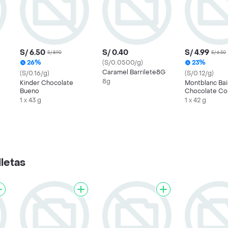
S/ 6.50
S/ 0.40
S/ 4.99
S/ 8.90
S/ 6.50
26%
(S/0.0500/g)
23%
Caramel Barrilete8G
(S/0.16/g)
(S/0.12/g)
8g
Kinder Chocolate
Montblanc Bai
Bueno
Chocolate Co
Crema Irland
1 x 43 g
1 x 42 g
letas