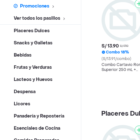
Promociones
Ver todos los pasillos
Placeres Dulces
Snacks y Galletas
S/ 13.90
S/ 17.10
Combo 18%
Bebidas
(S/13.91/combo)
Combo Cartavio Ro
Frutas y Verduras
Superior 250 mL +
Coca Cola Sin Azuca
Lacteos y Huevos
+ Vaso
Despensa
Licores
Placeres Du
Panadería y Repostería
Esenciales de Cocina