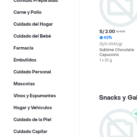
Comidas Preparadas
Carne y Pollo
Cuidado del Hogar
S/ 2.00
S/ 3.50
Cuidado del Bebé
42%
(S/0.0541/g)
Farmacia
Sublime Chocolate
Capuccino
Embutidos
1 x 37 g
Cuidado Personal
Mascotas
Vinos y Espumantes
Snacks y Gal
Hogar y Vehículos
Cuidado de la Piel
Cuidado Capilar