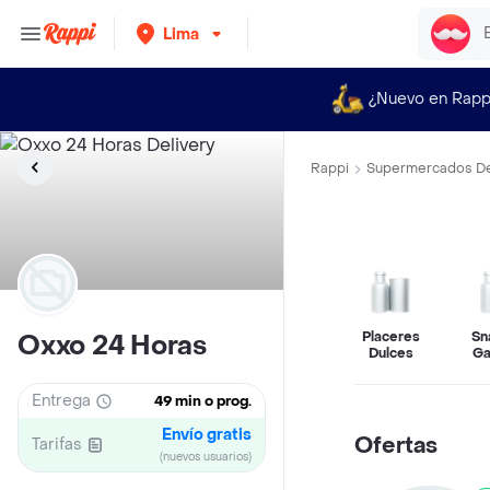
Lima
¿Nuevo en Rapp
Rappi
Supermercados De
Placeres
Sn
Oxxo 24 Horas
Dulces
Ga
Entrega
49 min o prog.
Envío gratis
Ofertas
Tarifas
(nuevos usuarios)