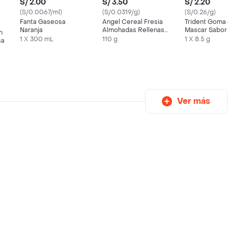
S/ 2.00
S/ 3.50
S/ 2.20
(S/0.0067/ml)
(S/0.0319/g)
(S/0.26/g)
Fanta Gaseosa
Angel Cereal Fresia
Trident Goma
Naranja
Almohadas Rellenas
Mascar Sabor 
n
Sabor a Fresa
/ Frutilla
1 X 300 mL
110 g
1 X 8.5 g
sa
Ver más