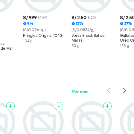
S/ 9.99
S/ 2.50
S/ 2.5
S/ 10.99
S/ 2.90
9%
13%
37%
(S/0.0961/g)
(S/0.0834/g)
(S/0.01
Pringles Original 104G
Voraz Snack Sal de
Gallet
Maras
Oreo Or
104 g
pas
30 g
135 g
l de Mar
Ver más