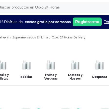
Registrarme
i?
Disfruta de
envíos gratis por semanas
Té
livery
Supermercados En Lima
Oxxo 24 Horas Delivery
acks y
Frutas y
Lacteos y
Bebidas
Despensa
lletas
Verduras
Huevos