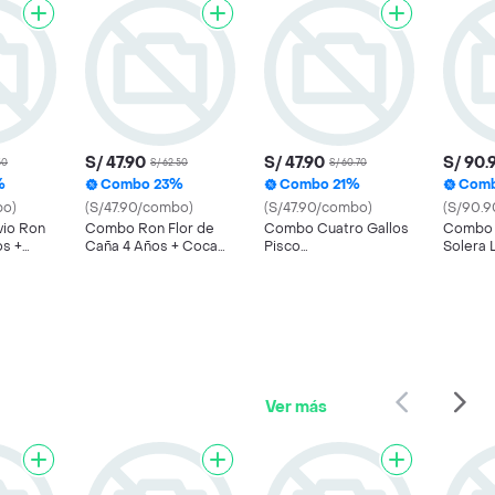
S/ 47.90
S/ 47.90
S/ 90.
50
S/ 62.50
S/ 60.70
%
Combo 23%
Combo 21%
Com
bo)
(S/47.90/combo)
(S/47.90/combo)
(S/90.
io Ron
Combo Ron Flor de
Combo Cuatro Gallos
Combo 
os +
Caña 4 Años + Coca
Pisco
Solera 
ginal +
Cola 1 L + Hielo I
Quebranta+Evervess
Coca-C
Ginger+Hielo Picado
Original
Ver más