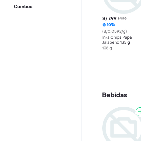
Combos
S/ 7.99
S/ 8.90
10%
(S/0.0592/g)
Inka Chips Papa
Jalapeño 135 g
135 g
Bebidas