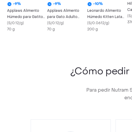
Hi
-
9
%
-
9
%
-
10
%
Ca
Applaws Alimento
Applaws Alimento
Leonardo Alimento
Co
(
S
Húmedo para Gatito
para Gato Adulto
Húmedo Kitten Lata
37
Sabor a Filete de Atún
(
S/0.12/g
)
Pescado Azul
(
S/0.12/g
)
Reich An Geflugel (
(
S/0.0612/g
)
70 g
70 g
Aves De Corral ) 200
200 g
Gr
¿Cómo pedir
Para pedir Nutram S
enc