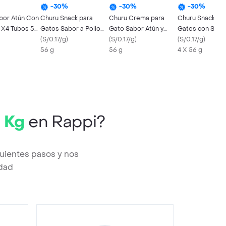
-
30
%
-
30
%
-
30
%
bor Atún Con
Churu Snack para
Churu Crema para
Churu Snack pa
X4 Tubos 56
Gatos Sabor a Pollo
Gato Sabor Atún y
Gatos con Sabo
con Camarones
(
S/0.17/g
)
Salmón
(
S/0.17/g
)
Pollo
(
S/0.17/g
)
56 g
56 g
4 X 56 g
 Kg
en Rappi?
guientes pasos y nos
edad