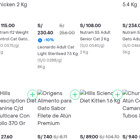
 115.00
S/
S/
S/ 108.00
S/ 234.
tram I12 Weight
230.40
256.00
Nutram S5 Adult
Nutram S
ntrol Cat Gato
Senior Cat 2 Kg
Gato Adu
-
10
%
icken 2 Kg
/0.0575/g
)
(
S/0.0540/g
)
5.4 Kg
(
S/0.046
Leonardo Adult Cat
Kg
2 Kg
5Kg
Light Sterilised 7.5 Kg
(
S/0.0288/g
)
8Kg
 27.60
S/ 7.40
S/ 8.71
S/ 89.00
S/ 104.70
S/ 9.40