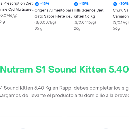
lls Prescription Diet
-
15
%
-
15
%
-
30
%
nine C/d Multicare
Origens Alimento para
Hills Science Diet
Churu Sa
n Pollo 370 Gr
/0.0746/g
)
Gato Sabor Filete de
Kitten 1.6 Kg
Camarón 
0 g
Atún Premium
(
S/0.0871/g
)
(
S/0.0445/g
)
Gr
(
S/0.17/g
)
85 g
2Kg
56g
Nutram S1 Sound Kitten 5.40
1 Sound Kitten 5.40 Kg en Rappi debes completar los si
argamos de llevarte el producto a tu domicilio a la brev