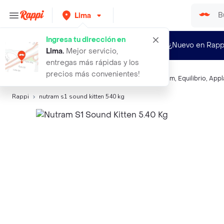
Lima
Ingresa tu dirección en
¿Nuevo en Rapp
Lima
.
Mejor servicio,
entregas más rápidas y los
precios más convenientes!
Búsquedas relacionadas:
Alimento para gatos
,
Nutram
,
Equilibrio
,
Appl
Rappi
nutram s1 sound kitten 540 kg