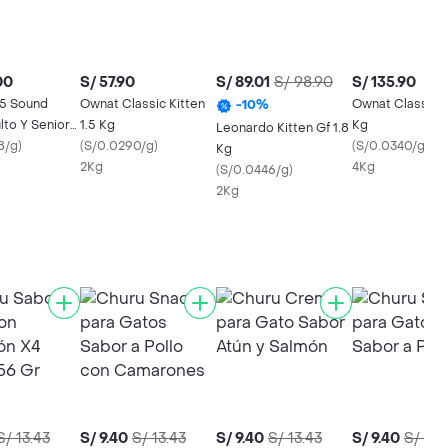
00
S/ 57.90
S/ 89.01
S/ 98.90
S/ 135.90
5 Sound
Ownat Classic Kitten
Ownat Classic K
-
10
%
lto Y Senior
1.5 Kg
Kg
Leonardo Kitten Gf 1.8
8/g
)
(
S/0.0290/g
)
(
S/0.0340/g
)
Kg
2Kg
4Kg
(
S/0.0446/g
)
2Kg
S/ 13.43
S/ 9.40
S/ 13.43
S/ 9.40
S/ 13.43
S/ 9.40
S/ 13.