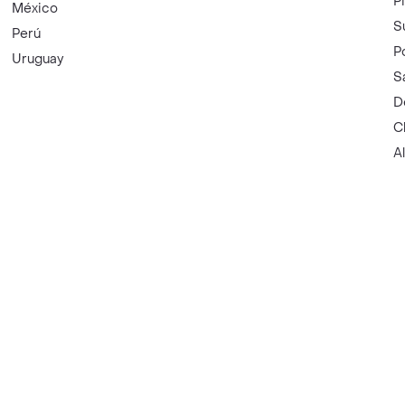
P
México
S
Perú
P
Uruguay
S
D
C
A