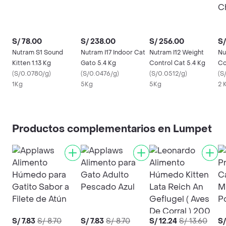
S/ 78.00
S/ 238.00
S/ 256.00
S/
Nutram S1 Sound
Nutram I17 Indoor Cat
Nutram I12 Weight
Nu
Kitten 1.13 Kg
Gato 5.4 Kg
Control Cat 5.4 Kg
Co
(
S/0.0780/g
)
(
S/0.0476/g
)
(
S/0.0512/g
)
Ch
(
S
1Kg
5Kg
5Kg
2 
Productos complementarios en Lumpet
S/ 7.83
S/ 8.70
S/ 7.83
S/ 8.70
S/ 12.24
S/ 13.60
S/