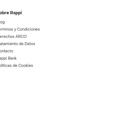
obre Rappi
log
érminos y Condiciones
erechos ARCO
ratamiento de Datos
ontacto
appi Bank
olíticas de Cookies