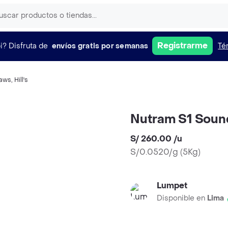
Registrarme
i?
Disfruta de
envíos gratis por semanas
Té
aws
,
Hill's
Nutram S1 Sound
S/ 260.00
/
u
S/0.0520/g
(
5Kg
)
Lumpet
Disponible en
Lima