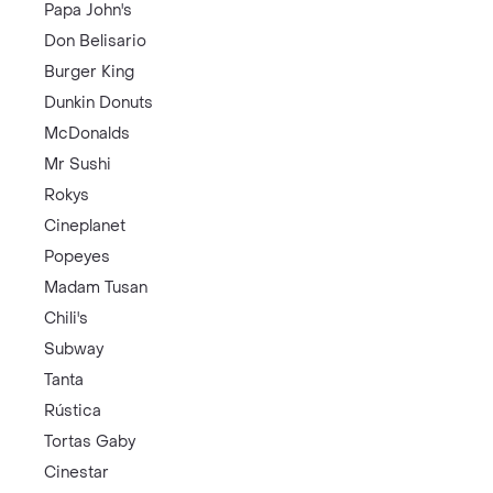
Papa John's
Don Belisario
Burger King
Dunkin Donuts
McDonalds
Mr Sushi
Rokys
Cineplanet
Popeyes
Madam Tusan
Chili's
Subway
Tanta
Rústica
Tortas Gaby
Cinestar