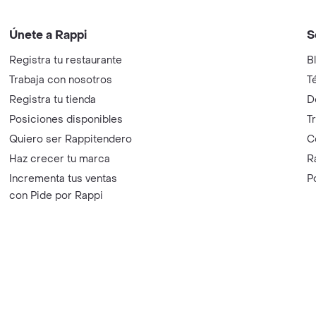
Únete a Rappi
S
Registra tu restaurante
B
Trabaja con nosotros
T
Registra tu tienda
D
Posiciones disponibles
T
Quiero ser Rappitendero
C
Haz crecer tu marca
R
Incrementa tus ventas
P
con Pide por Rappi