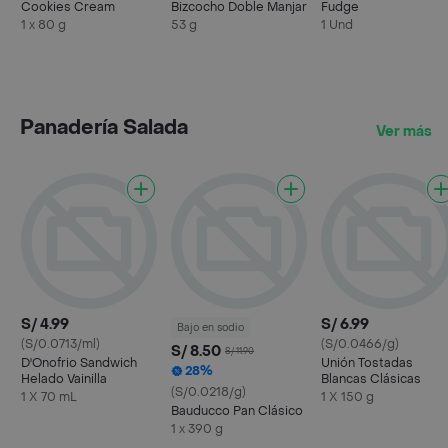
Cookies Cream
Bizcocho Doble Manjar
Fudge
1 x 80 g
53 g
1 Und
Panadería Salada
Ver más
S/ 4.99
S/ 6.99
Bajo en sodio
(S/0.0713/ml)
(S/0.0466/g)
S/ 8.50
S/ 11.90
D'Onofrio Sandwich
Unión Tostadas
28%
Helado Vainilla
Blancas Clásicas
(S/0.0218/g)
1 X 70 mL
1 X 150 g
Bauducco Pan Clásico
1 x 390 g