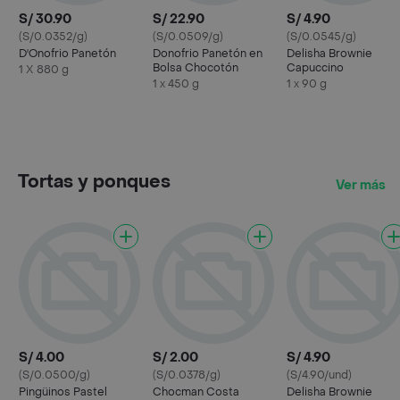
S/ 30.90
S/ 22.90
S/ 4.90
(S/0.0352/g)
(S/0.0509/g)
(S/0.0545/g)
D'Onofrio Panetón
Donofrio Panetón en
Delisha Brownie
Bolsa Chocotón
Capuccino
1 X 880 g
1 x 450 g
1 x 90 g
Tortas y ponques
Ver más
S/ 4.00
S/ 2.00
S/ 4.90
(S/0.0500/g)
(S/0.0378/g)
(S/4.90/und)
Pingüinos Pastel
Chocman Costa
Delisha Brownie