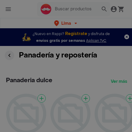
Lima
Regístrate
¿Nuevo en Rappi?
y disfruta de
envíos gratis por semanas
Aplican TyC
Panadería y repostería
Panaderia dulce
Ver más