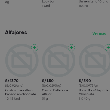
Look 6un
Universitario 10 Und
8g
1 Und
10Und
Alfajores
Ver más
S/ 13.70
S/ 1.50
S/ 3.90
(S/0.92/und)
(S/0.0295/g)
(S/0.0975/g)
Gustos mary alfajor
Casino Galleta de
Bon o Bon Alfajor de
bañado en chocolate.
Alfajor
Chocolate
1 X 15 Und
51 g
1 X 40 g