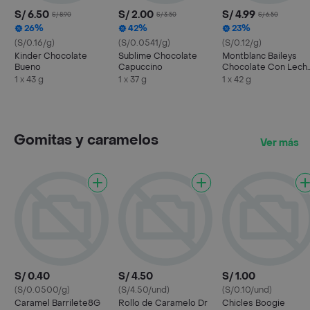
S/ 6.50
S/ 2.00
S/ 4.99
S/ 8.90
S/ 3.50
S/ 6.50
26%
42%
23%
(S/0.16/g)
(S/0.0541/g)
(S/0.12/g)
Kinder Chocolate
Sublime Chocolate
Montblanc Baileys
Bueno
Capuccino
Chocolate Con Lech
Crema Irlandesa
1 x 43 g
1 x 37 g
1 x 42 g
Gomitas y caramelos
Ver más
S/ 0.40
S/ 4.50
S/ 1.00
(S/0.0500/g)
(S/4.50/und)
(S/0.10/und)
Caramel Barrilete8G
Rollo de Caramelo Dr
Chicles Boogie