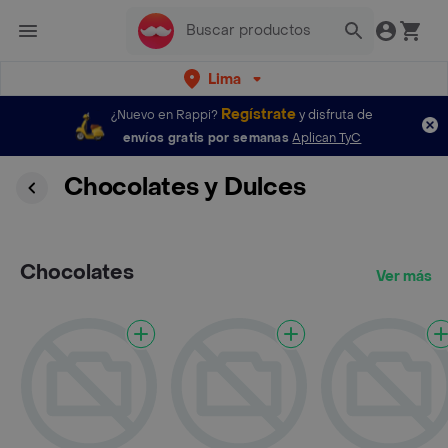
Lima
Regístrate
¿Nuevo en Rappi?
y disfruta de
envíos gratis por semanas
Aplican TyC
Chocolates y Dulces
Chocolates
Ver más