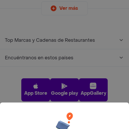
Ver más
Top Marcas y Cadenas de Restaurantes
Encuéntranos en estos países
App Store
Google play
AppGallery
Pide tu comida favorita cerca de ti