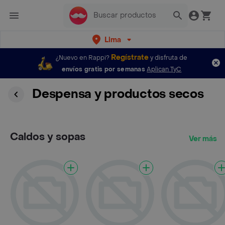
Lima
Regístrate
¿Nuevo en Rappi?
y disfruta de
envíos gratis por semanas
Aplican TyC
Despensa y productos secos
Caldos y sopas
Ver más