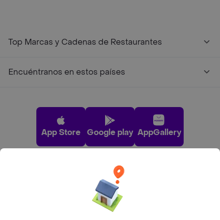
Top Marcas y Cadenas de Restaurantes
Encuéntranos en estos países
App Store
Google play
AppGallery
Pide tu comida favorita cerca de ti
Categorías