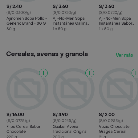
S/ 2.40
S/ 3.60
S/ 3.60
(S/0.0300/g)
(S/0.0720/g)
(S/0.0720/g)
Ajinomen Sopa Pollo -
Aji-No-Men Sopa
Aji-No-Men Sopa
Generic Brand - 80 G
Instantánea Gallina
Instantánea Sabor
Picante
Gallina
80 g
1 x 50 g
1 x 50 g
Cereales, avenas y granola
Ver más
S/ 16.00
S/ 4.90
S/ 2.00
(S/0.0728/g)
(S/0.0245/g)
(S/0.0953/g)
Flips Cereal Sabor
Quaker Avena
Vizzio Chocolate
Chocolate
Tradicional Original
Gragea Cereal
220 g
200 g
21 g