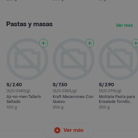
Pastas y masas
Ver más
S/ 2.40
S/ 7.50
S/ 2.90
(S/0.0240/g)
(S/0.0365/g)
(S/0.0116/g)
Aji-no-men Tallarín
Kraft Macarrones Con
Molitalia Pasta para
Saltado
Queso.
Ensalada Tornillo
Especial con Sémola
100 g
206 g
250 g
Ver más