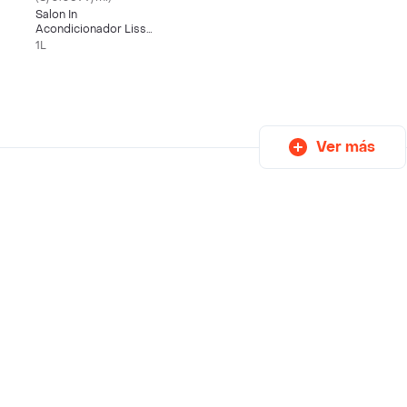
Salon In
Acondicionador Liss
Control 1000 Ml
1L
Ver más