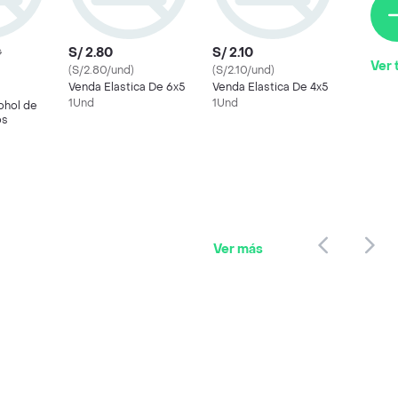
S/ 2.80
S/ 2.10
0
Ver 
(S/2.80/und)
(S/2.10/und)
Venda Elastica De 6x5
Venda Elastica De 4x5
1Und
1Und
ohol de
os
Ver más