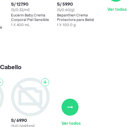
S/ 127.90
S/ 59.90
Ver todos
(S/0.32/ml)
(S/0.60/g)
Eucerin Baby Crema
Bepanthen Crema
Corporal Piel Sensible
Protectora para Bebé
1 X 400 mL
1 X 100.0 g
bé
 Cabello
S/ 69.90
Ver todos
(S/0.0699/ml)