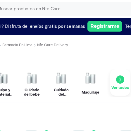
Registrarme
i?
Disfruta de
envíos gratis por semanas
Té
Farmacia En Lima
Nfe Care Delivery
Ver todos
uipo y
Cuidado
Cuidado
Maquillaje
terial
del bebé
del
édico
Cabello