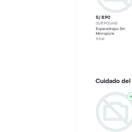
S/ 8.90
(S/8.90/und)
Esparadrapo 3m
Micropore
1Und
Cuidado del