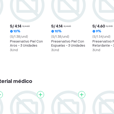
S/ 4.14
S/ 4.14
S/ 4.60
S/ 4.60
S/ 4.60
S/ 5.10
10%
10%
9%
(S/1.38/und)
(S/1.38/und)
(S/1.54/und)
Preservativo Piel Con
Preservativo Piel Con
Preservativo 
s
Aros - 3 Unidades
Espuelas - 3 Unidades
Retardante - 
Unidades
3Und
3Und
3Und
terial médico