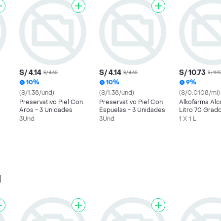
S/ 4.14
S/ 4.14
S/ 10.73
S/ 4.60
S/ 4.60
S/ 11.9
10%
10%
9%
(S/1.38/und)
(S/1.38/und)
(S/0.0108/ml)
Preservativo Piel Con
Preservativo Piel Con
Alkofarma Alc
s
Aros - 3 Unidades
Espuelas - 3 Unidades
Litro 70 Grad
3Und
3Und
1 X 1 L
l