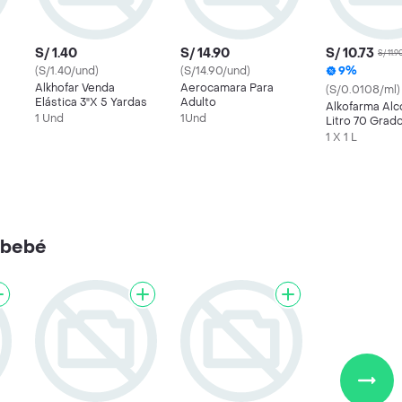
S/ 1.40
S/ 14.90
S/ 10.73
S/ 11.9
(S/1.40/und)
(S/14.90/und)
9%
Alkhofar Venda
Aerocamara Para
(S/0.0108/ml)
Elástica 3"X 5 Yardas
Adulto
Alkofarma Alc
1 Und
1Und
Litro 70 Grad
1 X 1 L
 bebé