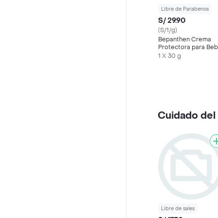
Libre de Parabenos
S/ 29.90
(S/1/g)
Bepanthen Crema
Protectora para Be
1 X 30 g
Cuidado del
Libre de sales