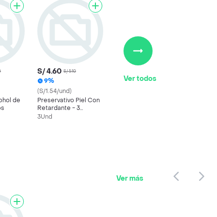
S/ 4.60
0
S/ 5.10
Ver todos
9%
(S/1.54/und)
ohol de
Preservativo Piel Con
os
Retardante - 3
Unidades
3Und
Ver más