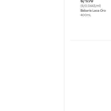
S/ 17.70
(S/0.0443/ml)
Babaria Laca Oro
400mL