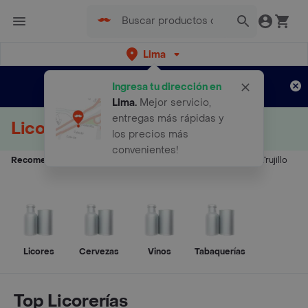
Lima
Regístrate
¿Nuevo en Rappi?
y disfruta de
Ingresa tu dirección en
envíos gratis por semanas
Aplican TyC
Lima
.
Mejor servicio,
entregas más rápidas y
Licores Delivery
los precios más
convenientes!
Recomendados:
Licorerías Lima
-
Licorerías Piura
-
Licorerías Trujillo
Licores
Cervezas
Vinos
Tabaquerías
Top Licorerías