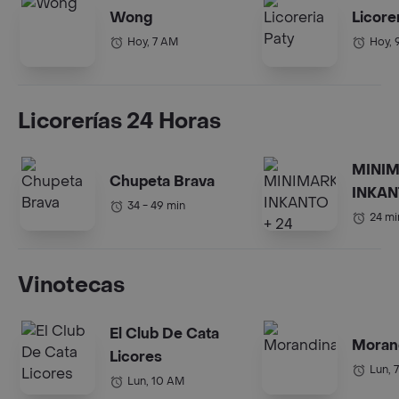
Wong
Licore
Hoy, 7 AM
Hoy, 
Licorerías 24 Horas
MINI
Chupeta Brava
INKAN
34 - 49 min
HORA
24 mi
Vinotecas
El Club De Cata
Moran
Licores
Lun, 
Lun, 10 AM