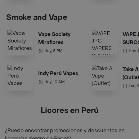
Smoke and Vape
Vape Society
VAPE 
Miraflores
SURCO
STOR
Hoy, 5 PM
Hoy, 
Take A
Indy Perú Vapes
(Outlet
Hoy, 10 AM
Lun, 
Licores en Perú
¿Puedo encontrar promociones y descuentos en
licorerías dentro de Rappi?