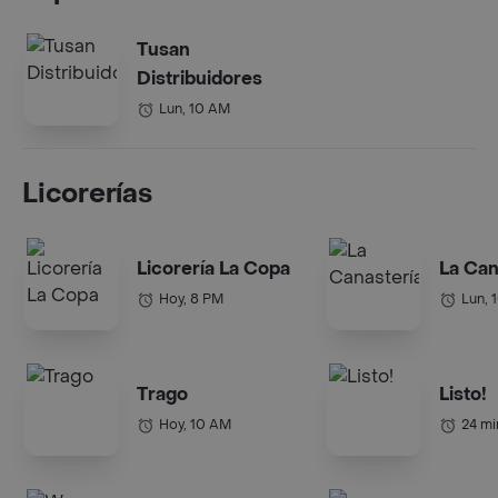
Tusan
Distribuidores
Lun, 10 AM
Licorerías
Licorería La Copa
La Can
Hoy, 8 PM
Lun, 
Trago
Listo!
Hoy, 10 AM
24 mi