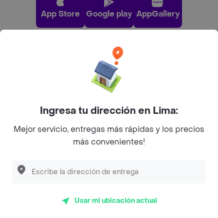
App Store
Google play
AppGallery
Pide tu comida favorita cerca de ti
Categorías
Ingresa tu dirección en Lima:
Únete a Rappi
Mejor servicio, entregas más rápidas y los precios
más convenientes!
Sobre Rappi
Descubre las
PROMOCIONES
que tenemos
para ti
Facebook
Twitter
Instagram
Usar mi ubicación actual
©
2026
Rappi Inc. All rights reserved.