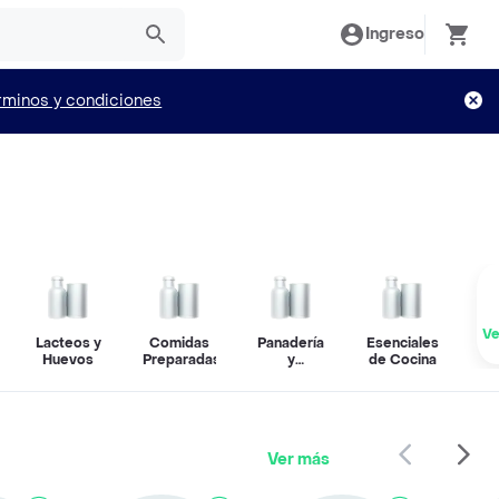
Ingreso
rminos y condiciones
Ve
Lacteos y
Comidas
Panadería
Esenciales
Huevos
Preparadas
y
de Cocina
Repostería
Ver más