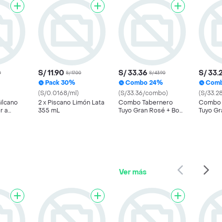
S/ 11.90
S/ 33.36
S/ 33.
0
S/ 17.00
S/ 43.90
Pack 30%
Combo 24%
Com
(S/0.0168/ml)
(S/33.36/combo)
(S/33.2
ilcano
2 x Piscano Limón Lata
Combo Tabernero
Combo 
r a
355 mL
Tuyo Gran Rosé + Bon
Tuyo Gr
o Bon Chocolate
o Bon 
Ver más