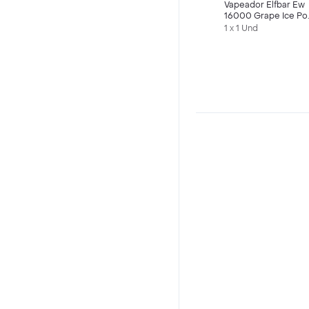
Vapeador Elfbar Ew
16000 Grape Ice Po
16.000 Puff
1 x 1 Und