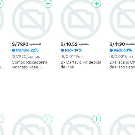
S/ 79.90
S/ 10.52
S/ 11.90
S/ 102.80
S/ 13.00
S/ 17.0
Combo 22%
Pack 19%
Pack 30%
(S/79.90/combo)
(S/0.0149/ml)
(S/0.0217/ml)
Combo Riccadonna
2 x Cartavio Hit Bebida
2 x Piscano Ch
s
Moscato Rose +
de Piña
de Pisco Sabo
e
Kisses Chocolate con
Naranja
Leche