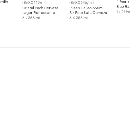
rillo
Elfbar 
(S/0.0448/ml)
(S/0.0646/ml)
Blue Ra
Cristal Pack Cerveza
Pilsen Callao 355ml
Puff
1 x 2 Un
Lager Refrescante
Six Pack Lata Cerveza
6 x 355 mL
6 X 355 mL