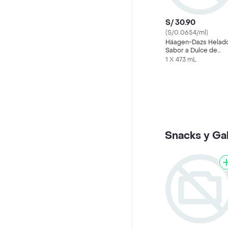
S/ 30.90
(S/0.0654/ml)
Häagen-Dazs Helad
Sabor a Dulce de
Leche
1 X 473 mL
Snacks y Gal