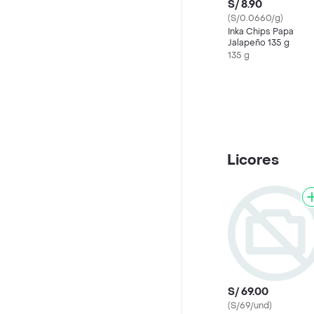
S/ 8.90
(S/0.0660/g)
Inka Chips Papa
Jalapeño 135 g
135 g
Licores
S/ 69.00
(S/69/und)