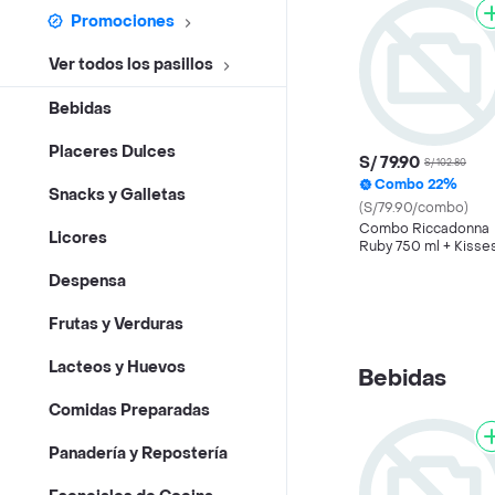
Promociones
Ver todos los pasillos
Bebidas
Placeres Dulces
S/ 79.90
S/ 102.80
Combo 22%
Snacks y Galletas
(S/79.90/combo)
Combo Riccadonna
Licores
Ruby 750 ml + Kisse
Chocolate con Lech
Despensa
Frutas y Verduras
Lacteos y Huevos
Bebidas
Comidas Preparadas
Panadería y Repostería