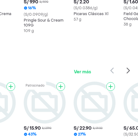
S/ 9.90
S/ 2.20
S/ 1.60
S/ 11.90
16%
(S/0.0386/g)
(S/0.04
 Crema
Picaras Clásicas Xl
Field G
(S/0.0909/g)
Chocol
57 g
Pringle Sour & Cream
38 g
109G
109 g
Ver más
Patrocinado
S/ 15.90
S/ 22.90
S/ 65.
S/ 27.90
S/ 31.50
43%
27%
(S/32.5