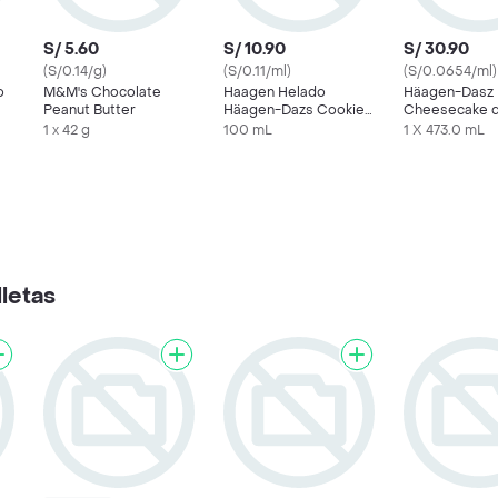
S/ 5.60
S/ 10.90
S/ 30.90
(S/0.14/g)
(S/0.11/ml)
(S/0.0654/ml)
o
M&M's Chocolate
Haagen Helado
Häagen-Dasz 
Peanut Butter
Häagen-Dazs Cookies
Cheesecake d
& Cream 100 mL
1 x 42 g
100 mL
1 X 473.0 mL
letas