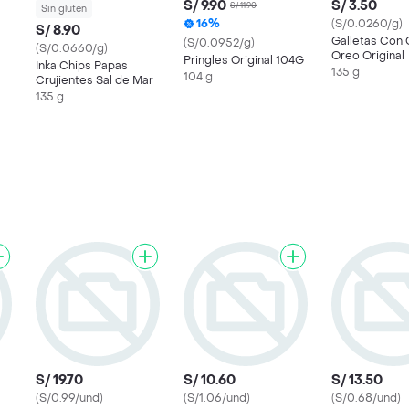
S/ 9.90
S/ 3.50
S/ 11.90
Sin gluten
16%
(S/0.0260/g)
S/ 8.90
Galletas Con
(S/0.0952/g)
(S/0.0660/g)
Oreo Original
Pringles Original 104G
Inka Chips Papas
135 g
104 g
Crujientes Sal de Mar
135 g
S/ 19.70
S/ 10.60
S/ 13.50
(S/0.99/und)
(S/1.06/und)
(S/0.68/und)