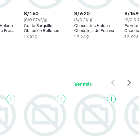
S/ 1.60
S/ 6.20
S/ 15.
(S/0.0762/g)
(S/0.21/g)
(S/0.01
Helado
Costa Barquillos
Chocolates Helena
Pezidur
e Fresa
Obsesión Rellenos
Chocoteja de Pecana
Chococ
con Crema de
1 X 21 g
1 X 30 g
1 X 930
Chocolate
Ver más