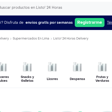
Registrarme
i?
Disfruta de
envíos gratis por semanas
Té
livery
Supermercados En Lima
Listo! 24 Horas Delivery
aceres
Snacks y
Frutas y
Licores
Despensa
ulces
Galletas
Verduras