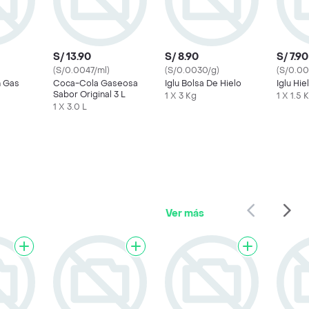
S/ 13.90
S/ 8.90
S/ 7.90
(S/0.0047/ml)
(S/0.0030/g)
(S/0.00
n Gas
Coca-Cola Gaseosa
Iglu Bolsa De Hielo
Iglu Hie
Sabor Original 3 L
1 X 3 Kg
1 X 1.5 
1 X 3.0 L
Ver más