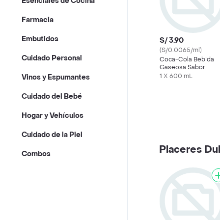
Esenciales de Cocina
Farmacia
Embutidos
S/ 3.90
(S/0.0065/ml)
Cuidado Personal
Coca-Cola Bebida
Gaseosa Sabor
Original
1 X 600 mL
Vinos y Espumantes
Cuidado del Bebé
Hogar y Vehículos
Cuidado de la Piel
Placeres Du
Combos