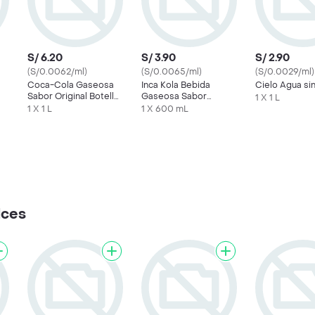
S/ 6.20
S/ 3.90
S/ 2.90
(S/0.0062/ml)
(S/0.0065/ml)
(S/0.0029/ml)
Coca-Cola Gaseosa
Inca Kola Bebida
Cielo Agua si
Sabor Original Botella
Gaseosa Sabor
1 X 1 L
1 L
Original
1 X 1 L
1 X 600 mL
lces